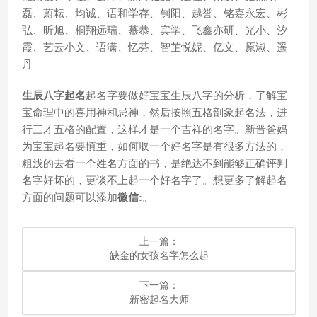
磊、蔚耘、均诚、语和学存、钊阳、越誉、铭嘉永宏、彬
弘、昕旭、桐翔远瑞、慕恭、宾学、飞鑫亦研、光小、汐
霞、艺云小文、语潇、忆芬、智芷悦妮、亿文、原淑、遥
丹
生辰八字起名
起名字要做好宝宝生辰八字的分析，了解宝
宝命理中的喜用神和忌神，然后按照五格剖象起名法，进
行三才五格的配置，这样才是一个吉祥的名字。新晋爸妈
为宝宝起名要慎重，如何取一个好名字是有很多方法的，
粗浅的去看一个姓名方面的书，是绝达不到能够正确评判
名字好坏的，更谈不上起一个好名字了。想更多了解起名
方面的问题可以添加
微信:
。
上一篇：
​缺金的女孩名字怎么起
下一篇：
​新密起名大师