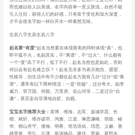
而也难以给人以美感。名字内容单一意义肤浅，自然不能
引人注目，获得人们的好感，只有富于变化和加大深度，
才不会使名字如一杯白开水一样索然无味。
生辰八字生辰生辰八字
起名要“有度”
起名当然要在体现善美的同时体现“真”，也
即不瘟不火，名副其实，不“离谱”，不“过火”。什么都有
一个“度”高了不行，低了不行，起名当然也是如此，否则
何以会有起名难之叹？！起名无非多为表示抱负、愿望、
性格等，但生活中有不少都在起名方面有几分“过分”或“离
谱”。通常有以下两种情况：一是“吹嘘”，过分夸大。如李
威力、管万国、何能、万里虎、岳山河等，二是过分“自
谦”，甚至妄自菲薄地自贬、自贱。
宝宝名字推荐大全：
英博、维海、志军、嘉城学昆、长
楷、斌轩、维亦谚羽、鸿雅、江道、琳思谦峰、琪致、峻
华、楷山舟守、僮瀚、明希、世浩语佑、珸思、义赫、善
雄景俊、亭弘、云津、新涛驰品、建佳、景扬、庭熙永