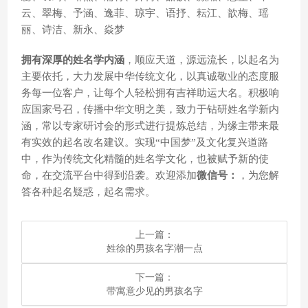
云、翠梅、予涵、逸菲、琼宇、语抒、耘江、歆梅、瑶
丽、诗洁、新永、焱梦
拥有深厚的姓名学内涵
，顺应天道，源远流长，以起名为
主要依托，大力发展中华传统文化，以真诚敬业的态度服
务每一位客户，让每个人轻松拥有吉祥助运大名。积极响
应国家号召，传播中华文明之美，致力于钻研姓名学新内
涵，常以专家研讨会的形式进行提炼总结，为缘主带来最
有实效的起名改名建议。实现“中国梦”及文化复兴道路
中，作为传统文化精髓的姓名学文化，也被赋予新的使
命，在交流平台中得到沿袭。欢迎添加
微信号：
，为您解
答各种起名疑惑，起名需求。
上一篇：
​姓徐的男孩名字潮一点
下一篇：
​带寓意少见的男孩名字