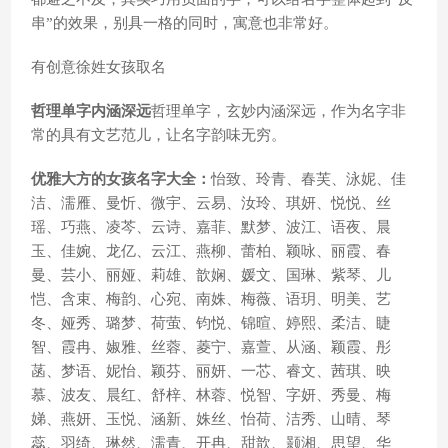
串”的效果，别具一格的同时，寓意也非常好。
有创意徐姓女孩取名
哲理单字内涵深远
哲理单字，玄妙内涵深远，作为名字非
常的具有文艺范儿，让名字韵味无穷。
优雅大方的女孩名字大全：
怡致、玲青、春芙、泳妮、佳
洁、濡雁、曼忻、微宇、云易、汝玲、琪妍、悦悦、丝
瑶、巧燕、凌芩、云诗、嘉菲、默梦、波江、语夜、晨
玉、佳婉、龙亿、云江、燕柳、蕾柏、颖咏、丽霞、春
曼、芸小、丽娅、莉雄、歆娴、媛文、国琳、紫琴、儿
恺、含束、梅韵、心宛、南姝、梅薇、语玥、明美、艺
冬、娅秀、璐梦、荷萤、钧悦、锦暄、婷熙、柔洁、睫
智、霞冉、婌雅、丝蓉、菱宁、嘉萱、从涵、颖霞、彤
菡、梦语、妮怡、颖芬、丽妍、一芯、睿文、茜琪、映
慕、波友、晨红、舒梓、林蓉、悦智、字妍、秀曼、梅
娣、燕妍、玉悦、涵新、姝丝、怡荷、洁秀、山晴、琴
蕊、羽绮、琳然、濡青、开冉、甜歆、颢湘、思望、华