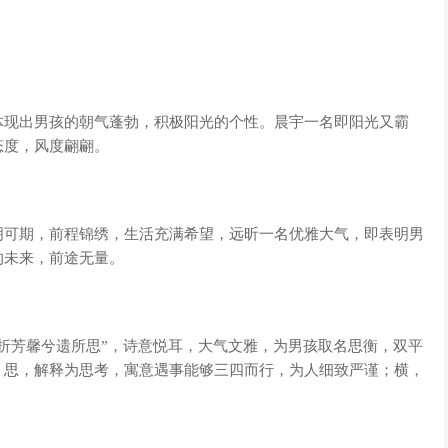
体现出男孩的朝气蓬勃，积极阳光的个性。晨宇一名即阳光又霸
态度，风度翩翩。
明可期，前程锦绣，生活充满希望，远昕一名优雅大气，即表明男
的未来，前途无量。
折芳馨兮遗所思”，诗意悦耳，大气文雅，为男孩取名思衡，双平
。思，解释为思考，寓意遇事能够三四而行，为人细致严谨；横，