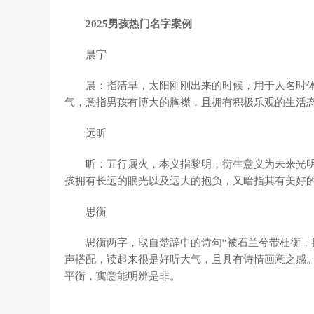
2025男孩热门名字案例
晨宇
晨：指清早，太阳刚刚出来的时候，用于人名时
气，意指男孩有博大的胸襟，且拥有积极乐观的生活
远昕
昕：五行属火，本义指黎明，衍生意义为未来光
孩拥有长远的眼光以及远大的抱负，又暗指其有美好
思衡
思衡两字，取自楚辞中的诗句“被石兰兮带杜衡，
声搭配，读起来很是好听大气，且具有诗情画意之感
平衡，寓意能明辨是非。