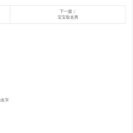
下一篇：
​宝宝取名男
的名字