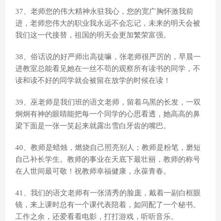
37、老师您的伟大精神永驻我心，您的宽广胸怀激我前
进，老师您伟大的职业我永远不会忘记，未来的明天会被
我们这一代接替，祖国的明天会更加繁荣富强。
38、俗话说的好严师出高徒嘛，张老师很严厉的，早晨一
进教室总能看见她在一丝不苟的观察所有读书的同学，不
读和读不好的同学就会被留在放学的时候在读！
39、巫老师是我们班的语文老师，留着乌黑的长发，一双
炯炯有神的眼睛能把每一个同学的心思看透，她高高的鼻
梁下面是一张一笑起来就露出雪白牙齿的嘴巴。
40、教师是蜡烛，燃烧自己照亮别人；教师是粉笔，磨短
自己补长学生。教师的事业在天底下最壮丽，教师的称号
在人世间最可敬！祝教师幸福健康，永葆青春。
41、我们的语文老师有一张清秀的脸庞，戴着一副白框眼
镜，来上课时总有一个课代表陪着，如同配了一个秘书。
工作之余，还爱看看电影，打打游戏，听听音乐。