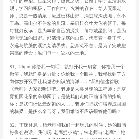
心中的希望。星星火种，燎原之势，它给了学子生活的乐
观，学习的积极，工作的**。火种的存在，给人无限老
师，您是一股清泉，流过密林山野，淌过深沟浅滩，永不
干竭。高山挡不住您的川流，暴雨只会壮大你的躯干。每
每挑灯夜读，是为丰富自己的源头；每每戴星批阅，是为
灌溉无知的田野。那清澈见底的山泉，代表着一身正气，
永远与肮脏的溪流划清界线。您奔流不息，是为了完成您
崇高的使命：滋润每一寸缺水的土地。
81、ldquo;你给我一句话，就打开我一扇窗；你给我一个
微笑，我就浑身是力量；你给我一个眼神，我就找到了方
向你放开双手让我遨游知识的海洋……”我相信这首歌——
《老师》大家都听过吧。老师是人类灵魂的工程师；是培
育祖国花朵的辛勤园丁；是使我们走向正确道路的指航
标；是我们记忆最深刻的人……老师们把我们培养成祖国
的栋梁，是多么辛苦呀，我们难道不应该报答他们吗？
82、下课休息，杨老师和我们一起玩儿的时候，她的眼睛
好像会说话。我们玩“老鹰捉小鸡”，朱老师当“老鹰”。她