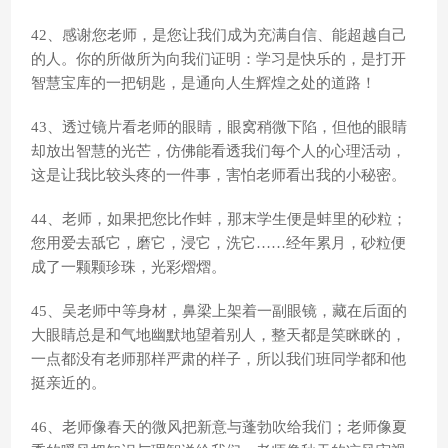
42、感谢您老师，是您让我们成为充满自信、能超越自己
的人。你的所做所为向我们证明：学习是快乐的，是打开
智慧宝库的一把钥匙，是通向人生辉煌之处的道路！
43、透过镜片看老师的眼睛，眼窝稍微下陷，但他的眼睛
却放出智慧的光芒，仿佛能看透我们每个人的心理活动，
这是让我比较头疼的一件事，害怕老师看出我的小秘密。
44、老师，如果把您比作蚌，那末学生便是蚌里的砂粒；
您用爱去舐它，磨它，浸它，洗它……经年累月，砂粒便
成了一颗颗珍珠，光彩熠熠。
45、吴老师中等身材，鼻梁上架着一副眼镜，藏在后面的
大眼睛总是和气地幽默地望着别人，整天都是笑眯眯的，
一点都没有老师那样严肃的样子，所以我们班同学都和他
挺亲近的。
46、老师像春天的微风把新意与蓬勃吹给我们；老师像夏