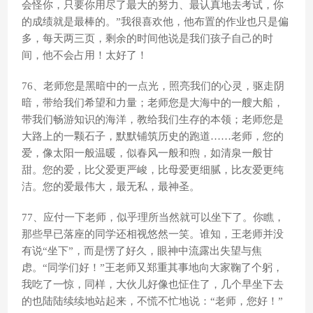
会怪你，只要你用尽了最大的努力、最认真地去考试，你
的成绩就是最棒的。”我很喜欢他，他布置的作业也只是偏
多，每天两三页，剩余的时间他说是我们孩子自己的时
间，他不会占用！太好了！
76、老师您是黑暗中的一点光，照亮我们的心灵，驱走阴
暗，带给我们希望和力量；老师您是大海中的一艘大船，
带我们畅游知识的海洋，教给我们生存的本领；老师您是
大路上的一颗石子，默默铺筑历史的跑道……老师，您的
爱，像太阳一般温暖，似春风一般和煦，如清泉一般甘
甜。您的爱，比父爱更严峻，比母爱更细腻，比友爱更纯
洁。您的爱最伟大，最无私，最神圣。
77、应付一下老师，似乎理所当然就可以坐下了。你瞧，
那些早已落座的同学还相视悠然一笑。谁知，王老师并没
有说“坐下”，而是愣了好久，眼神中流露出失望与焦
虑。“同学们好！”王老师又郑重其事地向大家鞠了个躬，
我吃了一惊，同样，大伙儿好像也怔住了，几个早坐下去
的也陆陆续续地站起来，不慌不忙地说：“老师，您好！”