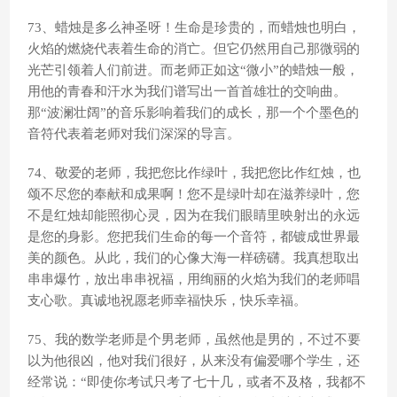
73、蜡烛是多么神圣呀！生命是珍贵的，而蜡烛也明白，
火焰的燃烧代表着生命的消亡。但它仍然用自己那微弱的
光芒引领着人们前进。而老师正如这“微小”的蜡烛一般，
用他的青春和汗水为我们谱写出一首首雄壮的交响曲。
那“波澜壮阔”的音乐影响着我们的成长，那一个个墨色的
音符代表着老师对我们深深的导言。
74、敬爱的老师，我把您比作绿叶，我把您比作红烛，也
颂不尽您的奉献和成果啊！您不是绿叶却在滋养绿叶，您
不是红烛却能照彻心灵，因为在我们眼睛里映射出的永远
是您的身影。您把我们生命的每一个音符，都镀成世界最
美的颜色。从此，我们的心像大海一样磅礴。我真想取出
串串爆竹，放出串串祝福，用绚丽的火焰为我们的老师唱
支心歌。真诚地祝愿老师幸福快乐，快乐幸福。
75、我的数学老师是个男老师，虽然他是男的，不过不要
以为他很凶，他对我们很好，从来没有偏爱哪个学生，还
经常说：“即使你考试只考了七十几，或者不及格，我都不