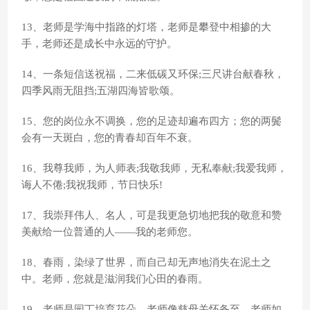
13、老师是学海中指路的灯塔，老师是攀登中相掺的大
手，老师还是成长中永远的守护。
14、一条短信送祝福，二来低碳又环保;三尺讲台献春秋，
四季风雨无阻挡;五湖四海皆歌颂。
15、您的岗位永不调换，您的足迹却遍布四方；您的两鬓
会有一天斑白，您的青春却百年不衰。
16、我尊我师，为人师表;我敬我师，无私奉献;我爱我师，
诲人不倦;我祝我师，节日快乐!
17、我崇拜伟人、名人，可是我更急切地把我的敬意和赞
美献给一位普通的人――我的老师您。
18、春雨，染绿了世界，而自己却无声地消失在泥土之
中。老师，您就是滋润我们心田的春雨。
19、老师是园丁培育花朵，老师像慈母关怀备至，老师如