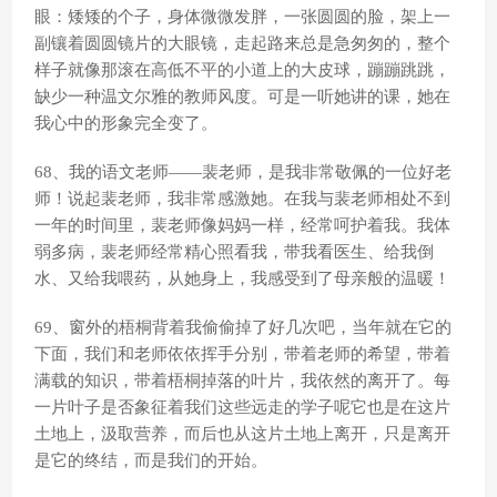
眼：矮矮的个子，身体微微发胖，一张圆圆的脸，架上一
副镶着圆圆镜片的大眼镜，走起路来总是急匆匆的，整个
样子就像那滚在高低不平的小道上的大皮球，蹦蹦跳跳，
缺少一种温文尔雅的教师风度。可是一听她讲的课，她在
我心中的形象完全变了。
68、我的语文老师——裴老师，是我非常敬佩的一位好老
师！说起裴老师，我非常感激她。在我与裴老师相处不到
一年的时间里，裴老师像妈妈一样，经常呵护着我。我体
弱多病，裴老师经常精心照看我，带我看医生、给我倒
水、又给我喂药，从她身上，我感受到了母亲般的温暖！
69、窗外的梧桐背着我偷偷掉了好几次吧，当年就在它的
下面，我们和老师依依挥手分别，带着老师的希望，带着
满载的知识，带着梧桐掉落的叶片，我依然的离开了。每
一片叶子是否象征着我们这些远走的学子呢它也是在这片
土地上，汲取营养，而后也从这片土地上离开，只是离开
是它的终结，而是我们的开始。