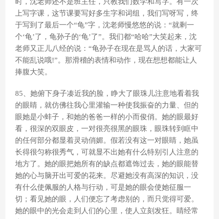
时，沈老师还不是班主任，只教我们数学和写字。有一次
上写字课，这节课要写好多生字和词组，我们写呀写，终
于写到了最后一个“龟”字，沈老师慢悠悠的说：“就剩一
个‘龟’了，龟孙子的‘龟’了”。我们都“哈哈”大笑起来，沈
老师又正儿八经的说：“龟孙子在现在是骂人的话，大家可
不能乱说哦!”。那滑稽的表情和动作，现在想想都能让人
捧腹大笑。
85、她俯下身子凑近我的脸，睁大了眼珠儿注意地看着我
的眼睛，就仿佛往我心里灌输一种使我振奋的力量、但的
眼她是小蚌子，和她的爸爸一样的小而俊俏。她的眼最好
看，很深的双眼皮，一对很亮很黑的眼珠，眼珠转到眶中
的任何部分都显着灵动俏媚。假若没有这一对眼睛，她虽
长得很匀称很秀气，可就显不出她有什么特别引人注意的
地方了。她的眼把她所有的缺点都遮饰过去，她的眼能替
她的心与脑开出可爱的花来。尽避她没有高深的知识，没
有什么使佩服的人格与行动，可是她的眼会使她征服一
切；看见她的眼，人们便忘了考虑别的，而只觉得可爱。
她的眼中的光会走到人们的心里，使人立刻发狂。睛经常