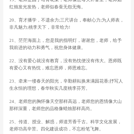
红烛发光发热，老师似春蚕无怨无悔。
20、育才播学，不遗余力;三尺讲台，奉献心力;为人师表，
非凡魅力;桃李天下，非常给力!
21、茫茫海面上，您是我的指明灯，谢谢您，老师，给予
我前进的动力和勇气，祝您身体健康。
22、没有爱心就没有教育，没有热忱便没有伟大。恩师既
有爱心又有热忱，难忘恩师，师恩难忘。
23、牵来一缕春天的阳光，辛勤耕耘换来满园花香;抒写人
生永恒的理想，春华秋实几度桃李芬芳。
24、老师您的胸怀像天空那样高远，老师您的恩情像大山
那样深重，老师您的品格像蜡烛那样高尚。
25、传道、授业、解惑，师道芳香千古。科学文化发展，
老师功高辛苦。四化建设成功，不忘粉笔飞舞。