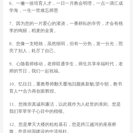
6、一撇一捺培育人才，一日一月教会明理，一点一滴汇成
学海，一生一世难忘师恩
7、因为您的一片爱心的灌浇，一番耕耘的辛劳，才会有桃
李的绚丽，稻麦的金黄。
8、您像一支蜡烛，虽然细弱，但有一分热，发一分光，照
亮了别人，耗尽了自己。
9、心随着师移动，老师联通学生，师生共享幸福时代，老
师的节日，我们一起祝福。
10、忆往日，重教尊师翻天覆地旧颜换新貌;望今朝，教书
育人**合力再创新辉煌。
11、您推崇真诚和廉洁，以此视作为人处世的准则。您是
我们莘莘学子心目中的楷模。
12、您是摩天大楼的粒粒基石，您是跨江越河的座座桥
墩，您是祖国建设的中流抵柱。