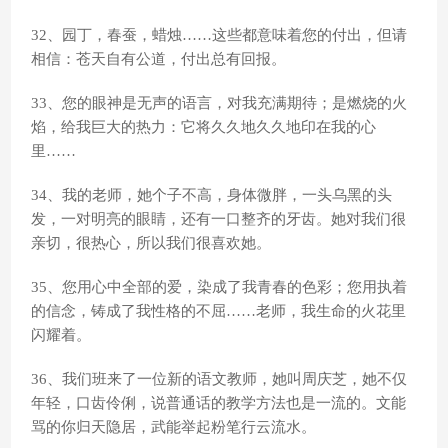
32、园丁，春蚕，蜡烛……这些都意味着您的付出，但请
相信：苍天自有公道，付出总有回报。
33、您的眼神是无声的语言，对我充满期待；是燃烧的火
焰，给我巨大的热力：它将久久地久久地印在我的心
里……
34、我的老师，她个子不高，身体微胖，一头乌黑的头
发，一对明亮的眼睛，还有一口整齐的牙齿。她对我们很
亲切，很热心，所以我们很喜欢她。
35、您用心中全部的爱，染成了我青春的色彩；您用执着
的信念，铸成了我性格的不屈……老师，我生命的火花里
闪耀着。
36、我们班来了一位新的语文教师，她叫周庆芝，她不仅
年轻，口齿伶俐，说普通话的教学方法也是一流的。文能
骂的你归天隐居，武能举起粉笔行云流水。