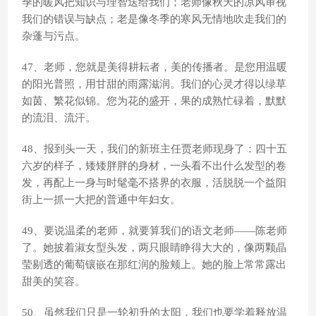
季的暖风把知识与理智送给我们；老师像秋天的凉风审视
我们的错误与缺点；老是像冬季的寒风无情地吹走我们的
杂蓬与污点。
47、老师，您就是美得耕耘者，美的传播者。是您用温暖
的阳光普照，用甘甜的雨露滋润。我们的心灵才得以绿草
如茵、繁花似锦。您为花的盛开，果的成熟忙碌着，默默
的流泪、流汗。
48、报到头一天，我们的新班主任贾老师现身了：四十五
六岁的样子，矮矮胖胖的身材，一头看不出什么发型的卷
发，再配上一身与时髦毫不搭界的衣服，活脱脱一个益阳
街上一抓一大把的普通中年妇女。
49、要说温柔的老师，就要算我们的语文老师——陈老师
了。她披着淑女型头发，两只眼睛睁得大大的，像两颗晶
莹剔透的葡萄镶嵌在那红润的脸颊上。她的脸上常常露出
甜美的笑容。
50、虽然我们只是一轮初升的太阳，我们也要学着释放温