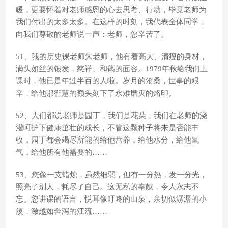
暖，更要怀着对老师感恩的心去思考、行动，毕竟老师为
我们付出的太多太多。在这样的时刻，我代表全体同学，
向我们尊敬的老师说一声：老师，您辛苦了。
51、我的历史课老师朱老师，他有着高大、清瘦的身材，
满头如丝的银发，慈祥、和蔼的面容。1979年秋给我们上
课时，他已是年过半百的人啦。岁月的沧桑，世事的艰
辛，给他那智慧的额头刻下了永难磨灭的烙印。
52、人们都说老师是园丁，我们是花朵，我们在老师的浇
灌呵护下健康茁壮的成长，不管这颗种子将来是否能丰
收，园丁都会竭尽所能的给他营养，给他水分，给他氧
气，给他所有他需要的……
53、您像一支蜡烛，虽然细弱，但有一分热，发一分光，
照亮了别人，耗尽了自己。这无私的奉献，令人永志不
忘。您讲课的语言，悦耳像叮咚的山泉，亲切似潺潺的小
溪，激越如奔泻的江流……