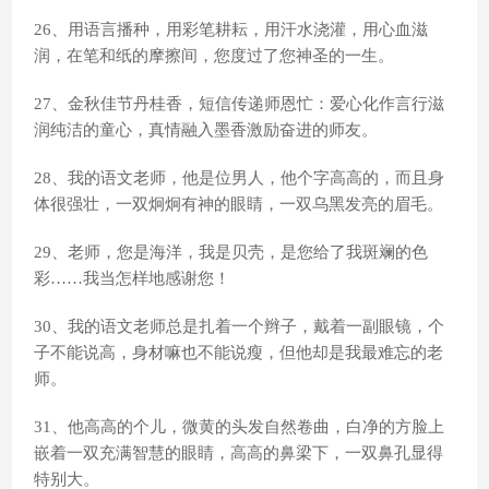
26、用语言播种，用彩笔耕耘，用汗水浇灌，用心血滋
润，在笔和纸的摩擦间，您度过了您神圣的一生。
27、金秋佳节丹桂香，短信传递师恩忙：爱心化作言行滋
润纯洁的童心，真情融入墨香激励奋进的师友。
28、我的语文老师，他是位男人，他个字高高的，而且身
体很强壮，一双炯炯有神的眼睛，一双乌黑发亮的眉毛。
29、老师，您是海洋，我是贝壳，是您给了我斑斓的色
彩……我当怎样地感谢您！
30、我的语文老师总是扎着一个辫子，戴着一副眼镜，个
子不能说高，身材嘛也不能说瘦，但他却是我最难忘的老
师。
31、他高高的个儿，微黄的头发自然卷曲，白净的方脸上
嵌着一双充满智慧的眼睛，高高的鼻梁下，一双鼻孔显得
特别大。