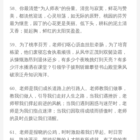
58、你最清楚“为人师表”的份量。清贫与寂寞，鲜花与赞
美，都淡然迎送，心灵坦荡，如无际的原野。桃园的芬芳
最为惬意，园丁的心花更是美丽。低下头，耕耘的泥土清
又香；挺起胸，鲜红的太阳笑盈盈。
59、为了桃李芬芳，老师们呕心沥血挂肚牵肠，为了培育
栋梁，他们废寝忘食执着顽强，从风华正茂到双鬓染霜，
从慷慨激昂到退休还乡，有多少个夜晚挑灯到天亮？有多
少汗水播洒在课堂？引领学子披荆斩棘攀登书山殿堂乘风
破浪泛舟知识海洋。
60、老师是我们成长道路上的引路人。老师教我们做事，
教我们做人，引导我们走好人生之路，当我们遇挫折，老
师帮我们撑起前进的风帆；当我们遇到困惑与迷茫时，老
师是为我们指点迷津；当我们因取得成绩而骄傲时，老师
的及时点拨让我们清醒。
61、老师是报晓的公鸡，时时激励着我们早起。时日苦
短，路途遥远，闻鸡起舞的人才能有所成就。有了您的声