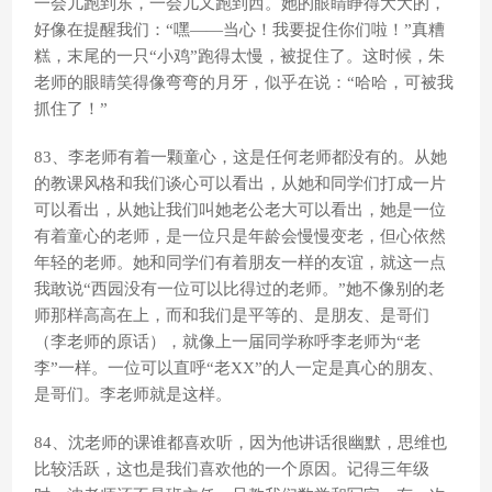
一会儿跑到东，一会儿又跑到西。她的眼睛睁得大大的，
好像在提醒我们：“嘿——当心！我要捉住你们啦！”真糟
糕，末尾的一只“小鸡”跑得太慢，被捉住了。这时候，朱
老师的眼睛笑得像弯弯的月牙，似乎在说：“哈哈，可被我
抓住了！”
83、李老师有着一颗童心，这是任何老师都没有的。从她
的教课风格和我们谈心可以看出，从她和同学们打成一片
可以看出，从她让我们叫她老公老大可以看出，她是一位
有着童心的老师，是一位只是年龄会慢慢变老，但心依然
年轻的老师。她和同学们有着朋友一样的友谊，就这一点
我敢说“西园没有一位可以比得过的老师。”她不像别的老
师那样高高在上，而和我们是平等的、是朋友、是哥们
（李老师的原话），就像上一届同学称呼李老师为“老
李”一样。一位可以直呼“老XX”的人一定是真心的朋友、
是哥们。李老师就是这样。
84、沈老师的课谁都喜欢听，因为他讲话很幽默，思维也
比较活跃，这也是我们喜欢他的一个原因。记得三年级