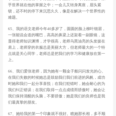
乎世界就在他的掌握之中；一会儿又转身离座，眉头紧
锁，还不时的停下来沉思久久，像是在解决一个世界性的
难题。
65、我的语文老师今年40多岁了，圆圆的脸上柳叶细眉，
一张能说会道的嘴巴，高高的鼻梁上还架着一副眼镜，这
显得老师知识渊博，才学很高，老师乌黑油亮的头发披在
肩上，老师穿的衣服总是美丽大方，但老师最大的一个特
点就是关心同学，老师总是把我们的学习和健康放在第一
上。
66、我们爱张老师，因为她有一颗金子般闪闪发光的心。
在我们失败的时候她总是鼓励我们我们前进的风帆，成功
时她和我们一起分享喜悦；在我们犯错时，她会耐心的为
我们纠正错误；在我们取得一点点成绩而骄傲时，她会让
我们保持清醒的头脑，不要骄傲；她是我们的良师也是我
们最真挚的朋友。
67、她给我的第一个印象就不很好。瞧她那长相，多不顺