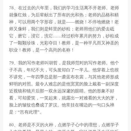
78、在过去的六年里，我们的学习生活离不开老师。老师
就像红烛，为后辈献出了所有的光和热；老师的品格和精
神，可以用两个字形容，就是——燃烧！不停地燃烧！老
师又像蚌，我们则是蚌里的砂粒；老师用他们的爱去砥
它，磨它，浸它，洗它……经过积年累月的努力，砂粒成
了一颗颗珍珠，光彩夺目！教师，是一种平凡而又神圣的
职业！教师，是一个高尚的名称！
79、我的写作老师叫胡哲，是我师范时的写作老师。他个
子不高，年纪不大，可头发却白了一半儿。他穿着上也很
不讲究，一年四季总是那一袭蓝布衣裳，与其他老师形成
鲜明的对照。最令人难忘的是他宽宽的脸上戴着一副深度
近视镜和镜片后那一双永远深邃的眼睛。他的形象不好
看，可却爱笑，一笑起来，就露出一对难看的大大的牙，
脸上的皱纹也叠成了罗汉。他常挂在嘴边的一句口头禅
是：“岂有此理”。
80、老师是不灭的火种，点燃学子心中的理想，点燃学子