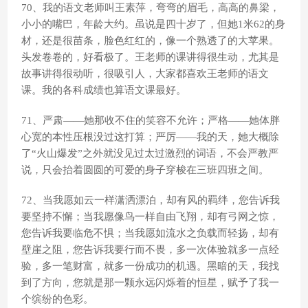
70、我的语文老师叫王素萍，弯弯的眉毛，高高的鼻梁，
小小的嘴巴，年龄大约。虽说是四十岁了，但她1米62的身
材，还是很苗条，脸色红红的，像一个熟透了的大苹果。
头发卷卷的，好看极了。王老师的课讲得很生动，尤其是
故事讲得很动听，很吸引人，大家都喜欢王老师的语文
课。我的各科成绩也算语文课最好。
71、严肃——她那收不住的笑容不允许；严格——她体胖
心宽的本性压根没过这打算；严厉——我的天，她大概除
了“火山爆发”之外就没见过太过激烈的词语，不会严教严
说，只会抬着圆圆的可爱的身子穿梭在三班四班之间。
72、当我愿如云一样潇洒漂泊，却有风的羁绊，您告诉我
要坚持不懈；当我愿像鸟一样自由飞翔，却有弓网之惊，
您告诉我要临危不惧；当我愿如流水之负载而轻扬，却有
壁崖之阻，您告诉我要行而不畏，多一次体验就多一点经
验，多一笔财富，就多一份成功的机遇。黑暗的天，我找
到了方向，您就是那一颗永远闪烁着的恒星，赋予了我一
个缤纷的色彩。