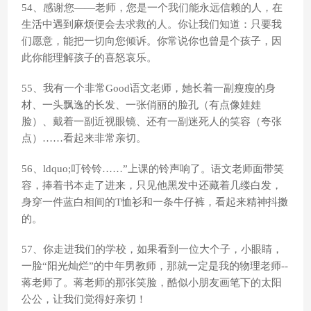
54、感谢您——老师，您是一个我们能永远信赖的人，在
生活中遇到麻烦便会去求救的人。你让我们知道：只要我
们愿意，能把一切向您倾诉。你常说你也曾是个孩子，因
此你能理解孩子的喜怒哀乐。
55、我有一个非常Good语文老师，她长着一副瘦瘦的身
材、一头飘逸的长发、一张俏丽的脸孔（有点像娃娃
脸）、戴着一副近视眼镜、还有一副迷死人的笑容（夸张
点）……看起来非常亲切。
56、ldquo;叮铃铃……”上课的铃声响了。语文老师面带笑
容，捧着书本走了进来，只见他黑发中还藏着几缕白发，
身穿一件蓝白相间的T恤衫和一条牛仔裤，看起来精神抖擞
的。
57、你走进我们的学校，如果看到一位大个子，小眼睛，
一脸“阳光灿烂”的中年男教师，那就一定是我的物理老师--
蒋老师了。蒋老师的那张笑脸，酷似小朋友画笔下的太阳
公公，让我们觉得好亲切！