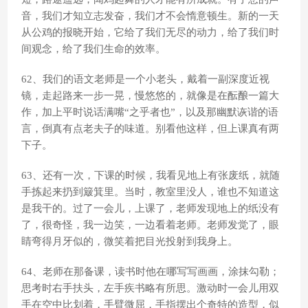
音，我们才知立志发奋，我们才不会惰意顿生。新的一天
从公鸡的报晓开始，它给了我们无尽的动力，给了我们时
间观念，给了我们生命的效率。
62、我们的语文老师是一个小老头，戴着一副深度近视
镜，走起路来一步一晃，慢悠悠的，就像是在酝酿一篇大
作，加上平时说话满嘴“之乎者也”，以及那幽默诙谐的语
言，倒真有点老夫子的味道。别看他这样，但上课真有两
下子。
63、还有一次，下课的时候，我看见地上有张废纸，就随
手拣起来扔到簸箕里。当时，教室里没人，谁也不知道这
是我干的。过了一会儿，上课了，老师发现地上的纸没有
了，很奇怪，我一边笑，一边看着老师。老师发觉了，眼
睛弯得月牙似的，微笑着把目光投射到我身上。
64、老师在那备课，读书时他在哪写写画画，涂抹勾勒；
思考时右手扶头，左手疾书略有所思。激动时一会儿用双
手在空中比划着，手臂微屈，手指摆出个奇特的造型，似