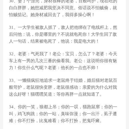
30、娶了个漂亮，身材很棒的老婆，百般呵护，现在吃的
白白胖胖，她想减肥我坚决不同意。俗话说不怕贼偷，就
怕贼惦记。她身材减回去了，我得多操心啊！
31、一大学生被敌人抓了，敌人把他绑在了电线杆上，然
后问他：说，你是哪里的？不说就电死你！大学生回了敌
人一句话，结果被电死了，他说：我是电大的！
32、老婆：气死我了！老公：宝贝，怎么了？老婆：今天
车上有一男的几次三番的偷看我。老公：这说明你很有魅
力！你生什么气呢？老婆：他长的一点也不帅！
33、一懒猫疯狂地追求一老鼠终于结婚，婚后猫对老鼠百
般苛护，老鼠很快变胖，老鼠很感动：亲爱的为什么对我
这么好呀！猫嘿嘿笑道：等你再胖一点就知道了。
34、你的一笑，狼都上吊；你的一叹，猫跑鼠窜；你的一
叫，鸡飞狗跳；你的一站，臭味弥漫；你一出汗，虱子遭
难；你不打扮，比鬼难看；你不打扮，把鬼吓瘫。