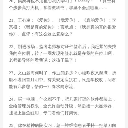
20、妈妈再也不用担心我的学习了！soeasy！！！真想有
个步步高打火机，拿着教科书，哪里不会点哪里……
21、王心凌：《爱你》、《我爱你》、《真的爱你》；李
宗盛：《我是真的爱你》；言承旭：《我是真的真的很爱
你》。点评：有这么这么复杂么？
22、刚进考场，监考老师核对证件签名后，我赶紧的去找
我的座位啊，转了一圈发现刚签名就是在我的座位上啊，
老师很异怪的看我说：这孩子晕了！
23、文山题海何时了，作业知多少？小楼昨夜又熬鹰，折
磨不堪回首月明中。有关规定应犹在，只是学校改，问君
能有几多愁，恰似一江春水向东流。
24、买一电脑，什么都不干，把几家打架的软件都装上，
全给管理员权限，全允许自动升级，然后接一大显示器，
挂墙上当鱼缸用，专门看他们打架玩。
25、你在精神病院实习，忽一神经病患者手持一把菜刀向