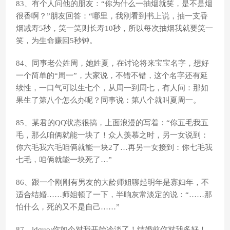
83、有个人问他的朋友：“你为什么一抽烟就笑，是不是烟
很香啊？”朋友回答：“哪里，我刚看到书上说，抽一支香
烟减寿5秒，笑一笑则长寿10秒，所以每次抽烟我就要笑一
笑，为生命赚回5秒钟。
84、同事老公姓周，她姓夏，在讨论将来宝宝名字，想好
一个简单的“周一”，大家说，不错不错，这个名字还有延
续性，一口气可以生七个，从周一到周七，有人问：那如
果生了第八个怎么办呢？同事说：第八个就叫夏周一。
85、某君的QQ状态很搞，上面浪漫的写着：“你五毛我五
毛，那么咱俩就能一块了！众人羡慕之时，另一女说到：
你六毛我六毛咱俩就能一块2了…再另一女接到：你七毛我
七毛，咱俩就能一块死了…”
86、跟一个刚刚有男友的大龄师姐聊起明年是寡妇年，不
适合结婚……师姐顿了一下，半晌灰常淡定的说：“……那
怕什么，死的又不是自己……”
87、ldquo;你如今对我开始冷淡了！结婚前你对我多好！