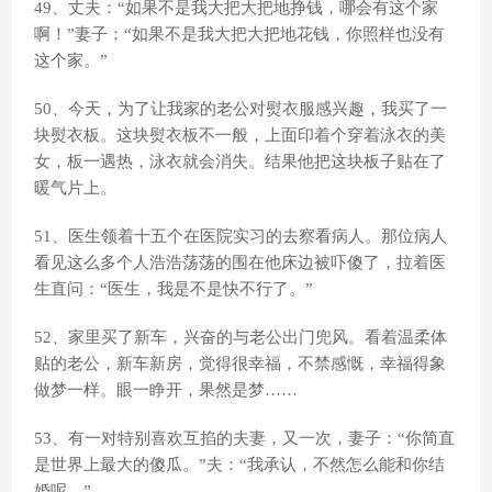
49、丈夫：“如果不是我大把大把地挣钱，哪会有这个家
啊！”妻子：“如果不是我大把大把地花钱，你照样也没有
这个家。”
50、今天，为了让我家的老公对熨衣服感兴趣，我买了一
块熨衣板。这块熨衣板不一般，上面印着个穿着泳衣的美
女，板一遇热，泳衣就会消失。结果他把这块板子贴在了
暖气片上。
51、医生领着十五个在医院实习的去察看病人。那位病人
看见这么多个人浩浩荡荡的围在他床边被吓傻了，拉着医
生直问：“医生，我是不是快不行了。”
52、家里买了新车，兴奋的与老公出门兜风。看着温柔体
贴的老公，新车新房，觉得很幸福，不禁感慨，幸福得象
做梦一样。眼一睁开，果然是梦……
53、有一对特别喜欢互掐的夫妻，又一次，妻子：“你简直
是世界上最大的傻瓜。”夫：“我承认，不然怎么能和你结
婚呢。”