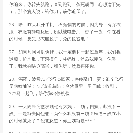
你追来，你转头就跑，直到跑到一条死胡同，心想这下完
了，那个病人说：给你刀，该你追我了。
26、哈，昨天我开手机，看短信的时候，因为身上有穿衣
服，衣服有静电反应，所以被电击到，昏了一夜；你在看
的时候，要先把衣服脱了，免的也被电！
27、如果时间可以倒转，我一定要和一起过童年，我们捉
迷藏，偷地瓜，下河摸鱼，斗蚂蚱，然后我揍你，你哭
了，我就会哄你高兴，和你玩，然后再揍你。
28、深夜，波音737飞行员回家，咚咚敲门。妻：谁？飞行
员幽默地说：737请求着陆！突然屋里一男子喊：收到，
777马上起飞，给你腾出停机位！
29、一天阿呆突然发现他有大姨，二姨，四姨，却没有三
姨。于是就去问他爸：为什么我没有三姨？难道三姨在小
的时候就死了？他爸怒道：你三姨就是***！