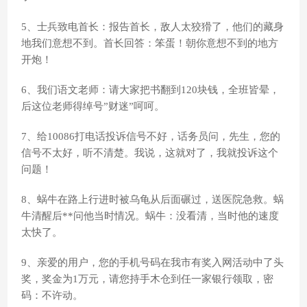
5、士兵致电首长：报告首长，敌人太狡猾了，他们的藏身
地我们意想不到。首长回答：笨蛋！朝你意想不到的地方
开炮！
6、我们语文老师：请大家把书翻到120块钱，全班皆晕，
后这位老师得绰号”财迷”呵呵。
7、给10086打电话投诉信号不好，话务员问，先生，您的
信号不太好，听不清楚。我说，这就对了，我就投诉这个
问题！
8、蜗牛在路上行进时被乌龟从后面碾过，送医院急救。蜗
牛清醒后**问他当时情况。蜗牛：没看清，当时他的速度
太快了。
9、亲爱的用户，您的手机号码在我市有奖入网活动中了头
奖，奖金为1万元，请您持手木仓到任一家银行领取，密
码：不许动。