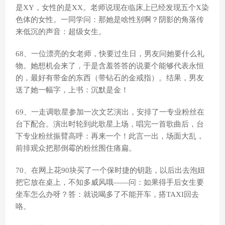
是XY，女性的是XX。老师说现在临床上已经发现五个X染
色体的女性。一同学问：那她是啥性别啊？阴影的角落传
来低沉的声音：超级女生。
68、一位漂亮的女老师，快要过生日，男友问她要什么礼
物。她想机会来了，于是含羞答答的说要个能够代表永恒
的，最好有带金的东西（带钻石的金戒指）。结果，男友
送了她一幅字，上书：沉默是金！
69、一走调歌星参加一次文艺演出，安排了一专业粉丝在
台下配合。演出时轮到此歌星上场，唱完一首歌曲后，台
下专业粉丝振臂高呼：再来一个！此言一出，场面大乱，
前排观众把那倒霉的粉丝围住痛扁。
70、在网上花90块买了一个保时捷的钥匙，以后出去泡妞
把它放在桌上，不知多威风哦——问：如果得手后女生要
坐车怎么办呀？答：就说喝多了不能开车，搭TAXI回去
咯。