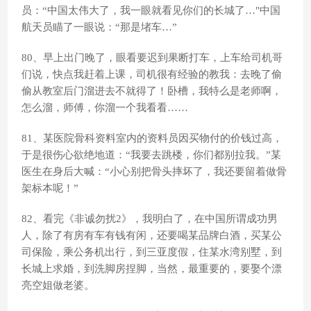
员：“中国太伟大了，我一眼就看见你们的长城了…"中国
航天员瞄了一眼说：“那是堵车…”
80、早上出门晚了，眼看要迟到果断打车，上车给司机哥
们说，快点我赶着上课，司机很有经验的教我：去晚了偷
偷从教室后门溜进去不就得了！卧槽，我特么是老师啊，
怎么溜，师傅，你溜一个我看看……
81、某医院骨科资料室内的资料员因买物付的价钱过高，
于是很伤心欲绝地道：“我要去跳楼，你们都别拉我。”某
医生在身后大喊：“小心别把骨头摔坏了，我还要留着做骨
架标本呢！”
82、看完《非诚勿扰2》，我明白了，在中国所谓成功男
人，除了有房有车有钱有闲，还要喝某品牌白酒，买某公
司保险，乘公务机出行，到三亚度假，住某水湾别墅，到
长城上求婚，到洗脚房捏脚，当然，最重要的，要娶个漂
亮空姐做老婆。