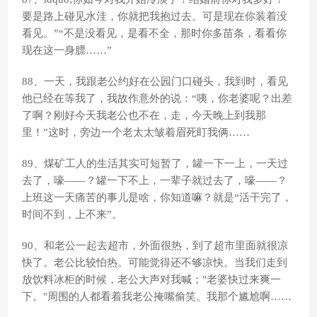
要是路上碰见水洼，你就把我抱过去。可是现在你装着没
看见。”“不是没看见，是看不全，那时你多苗条，看看你
现在这一身膘……”
88、一天，我跟老公约好在公园门口碰头，我到时，看见
他已经在等我了，我故作意外的说：“咦，你老婆呢？出差
了啊？刚好今天我老公也不在，走，今天晚上到我那
里！”这时，旁边一个老太太皱着眉死盯我俩……
89、煤矿工人的生活其实可短暂了，罐一下一上，一天过
去了，嚎——？罐一下不上，一辈子就过去了，嚎——？
上班这一天痛苦的事儿是啥，你知道嘛？就是“活干完了，
时间不到，上不来”。
90、和老公一起去超市，外面很热，到了超市里面就很凉
快了。老公比较怕热。可能觉得还不够凉快。当我们走到
放饮料冰柜的时候，老公大声对我喊；"老婆快过来爽一
下。"周围的人都看着我老公掩嘴偷笑。我那个尴尬啊……