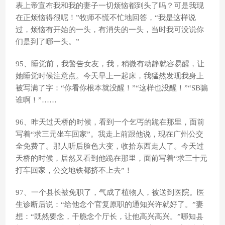
表上帝宣布我和我的妻子一切烦恼都到头了吗？可是我现
在正烦恼得很呢！”牧师不慌不忙地回答，“我是这样说
过，烦恼有开始的一头，有消失的一头，当时我可没说你
们是到了哪一头。”
95、睡觉前，我警告女友，我，稍微有动静就容易醒，让
她睡觉时候注意点。今天早上一起床，我猛然发现我身上
被写满了字：“你看你根本就没醒！”“这样也没醒！”“SB骗
谁啊！”……
96、昨天过天桥的时候，看到一个乞丐的跪在那里，面前
写着“求三元坐车回家”。我走上前跟他说，现在广州公交
全免费了。那人听后脸色大变，收拾东西走人了。今天过
天桥的时候，居然又看到他跪在那里，面前写着“求三十元
打车回家，公交地铁都挤不上去”！
97、一个县长被免职了，气成了植物人，被送到医院。医
生诊断后说：“给他念个官复原职的通知兴许就好了。”妻
想：“既然要念，干脆念个厅长，让他高兴高兴。”哪知县