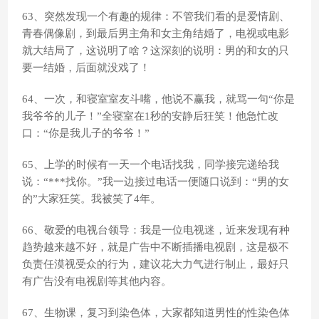
63、突然发现一个有趣的规律：不管我们看的是爱情剧、
青春偶像剧，到最后男主角和女主角结婚了，电视或电影
就大结局了，这说明了啥？这深刻的说明：男的和女的只
要一结婚，后面就没戏了！
64、一次，和寝室室友斗嘴，他说不赢我，就骂一句“你是
我爷爷的儿子！”全寝室在1秒的安静后狂笑！他急忙改
口：“你是我儿子的爷爷！”
65、上学的时候有一天一个电话找我，同学接完递给我
说：“***找你。”我一边接过电话一便随口说到：“男的女
的”大家狂笑。我被笑了4年。
66、敬爱的电视台领导：我是一位电视迷，近来发现有种
趋势越来越不好，就是广告中不断插播电视剧，这是极不
负责任漠视受众的行为，建议花大力气进行制止，最好只
有广告没有电视剧等其他内容。
67、生物课，复习到染色体，大家都知道男性的性染色体