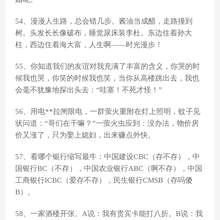
54、漫漫人生路，总会错几步。酱油当成醋，走路撞到
树。头发长长像破布，睡觉尿床装李杜。东边住着孙大
柱，西边住着海大富，人生啊——时光漫步！
55、你知道我们的友谊对我充满了丰富的含义，你哭的时
候我也哭，你笑的时候我也笑，当你从高楼跳出去，我也
会毫不犹豫地探出头去：“哇塞！不死才怪！”
56、用电**拉闸限电，一群萤火重附在灯上照明，蚊子见
状问道：“哥们在干嘛？”一萤火虫应到：没办法，物价房
价又涨了，只为娶上媳妇，出来赚点外快。
57、看哪个银行缩写最牛：中国建设CBC（存不存），中
国银行BC（不存），中国农业银行ABC（啊不存），中国
工商银行ICBC（爱存不存），民生银行CMSB（存吗傻
B）。
58、一家酒楼开张。A说：我有贵宾卡能打八折。B说：我