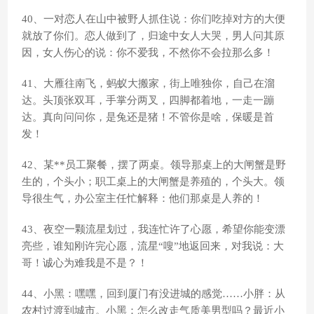
40、一对恋人在山中被野人抓住说：你们吃掉对方的大便
就放了你们。恋人做到了，归途中女人大哭，男人问其原
因，女人伤心的说：你不爱我，不然你不会拉那么多！
41、大雁往南飞，蚂蚁大搬家，街上唯独你，自己在溜
达。头顶张双耳，手掌分两叉，四脚都着地，一走一蹦
达。真向问问你，是兔还是猪！不管你是啥，保暖是首
发！
42、某**员工聚餐，摆了两桌。领导那桌上的大闸蟹是野
生的，个头小；职工桌上的大闸蟹是养殖的，个头大。领
导很生气，办公室主任忙解释：他们那桌是人养的！
43、夜空一颗流星划过，我连忙许了心愿，希望你能变漂
亮些，谁知刚许完心愿，流星“嗖”地返回来，对我说：大
哥！诚心为难我是不是？！
44、小黑：嘿嘿，回到厦门有没进城的感觉……小胖：从
农村过渡到城市。小黑：怎么改走气质美男型吗？最近小