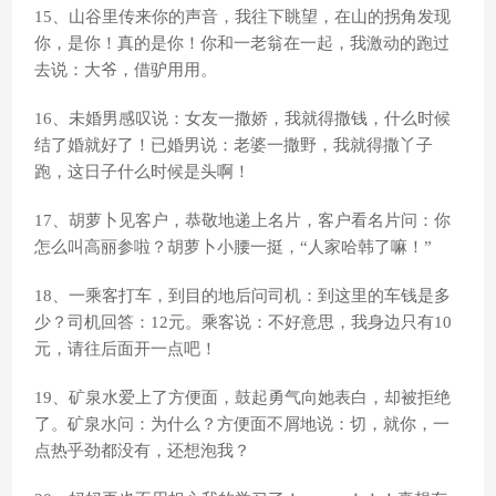
15、山谷里传来你的声音，我往下眺望，在山的拐角发现
你，是你！真的是你！你和一老翁在一起，我激动的跑过
去说：大爷，借驴用用。
16、未婚男感叹说：女友一撒娇，我就得撒钱，什么时候
结了婚就好了！已婚男说：老婆一撒野，我就得撒丫子
跑，这日子什么时候是头啊！
17、胡萝卜见客户，恭敬地递上名片，客户看名片问：你
怎么叫高丽参啦？胡萝卜小腰一挺，“人家哈韩了嘛！”
18、一乘客打车，到目的地后问司机：到这里的车钱是多
少？司机回答：12元。乘客说：不好意思，我身边只有10
元，请往后面开一点吧！
19、矿泉水爱上了方便面，鼓起勇气向她表白，却被拒绝
了。矿泉水问：为什么？方便面不屑地说：切，就你，一
点热乎劲都没有，还想泡我？