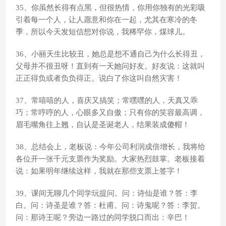
35、你虽然长得有点黑，但很热情，你用你独有的光彩吸
引着每一个人，让人愿意和你在一起，尤其在寒冷的冬
季，所以今天发短信想对你说，我稀罕你，煤球儿。
36、小丽天生比较丑，她总是想不通自己为什么长得丑，
父母并不很丑呀！直到有一天她问好友。好友说：这就叫
正正得负或者负负得正。说白了你这叫自然灾害！
37、常嘻嘻的人，喜庆又搞笑；常嘿嘿的人，天真又乖
巧；常哼哼的人，心眼多又自傲；只有你的笑容最高调，
眉毛嘴角往上翘，自认是圣诞老人，结果装成傻帽！
38、总结会上，老板说：今年公司利润成倍增长，我将给
各位开一张千元支票作为奖励。大家热烈鼓掌。老板接着
说：如果明年继续这样，我就在那些支票上签字！
39、课间无聊几个同学玩提问。问：诗仙是谁？答：李
白。问：诗圣是谁？答：杜甫。问：诗鬼呢？答：李贺。
问：那诗王呢？旁边一路过的同学脱口而出：辛巴！