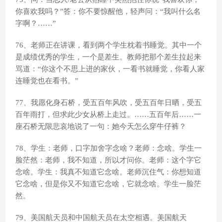
你喜欢我吗？”答：你不要惊醒他，轻声问：“我叫什么名
字啊？……”
76、老师正在讲课，看到两个学生枕着书睡觉。其中一个
是成绩优秀的学生，一个是差生。教师把那个差生拉起来
骂道：“你这个不思上进的家伙，一看书就睡觉，你看人家
连睡觉也在看书。”
77、我愿化身石桥，受五百年风吹，受五百年日晒，受五
百年雨打，但求此少女从桥上走过。……五百年后……一
座石桥无限悲哀地说了一句：她今天怎么穿牛仔裤？
78、学生：老师，口字加舍字念啥？老师：念啥。学生一
脸茫然：老师，我不知道，所以才问你。老师：这个字它
念啥。学生：我真不知道它念啥。老师沉住气：你想知道
它念啥，但是你又不知道它念啥，它就念啥。学生一脸茫
然。
79、美国航天员和中国航天员在太空相遇。美国航天