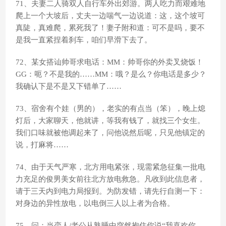
71、夫妻二人骑双人自行车外出郊游。两人吃力而艰难地
爬上一个大坡后，丈夫一边喘气一边说道：这，这个坡可
真陡，真难爬，累死我了！妻子附和道：可不是吗，要不
是我一直紧捏着刹车，咱们早滑下去了。
72、某女搭讪帅哥求电话：MM：帅哥你的外卖叉烧饭！
GG：呃？不是我的……MM：哦？是么？你电话是多少？
我确认下是不是又下错单了……
73、宿舍有个娃（男的），老实的有点当（笨），晚上熄
灯后，大家聊天，他就讲，等我有钱了，就找三个女生。
我们口味就被他调起来了，问他说然后呢，只见他镇定的
说，打麻将……
74、由于天气严寒，北方用电紧张，现需紧急征集一批电
力充足的俊男美女前往北方放电救急。凡收到此信息者，
请于三天内到电力局报到。为防发错，请先行自测一下：
对身边的异性放电，以电倒三人以上者为合格。
75、问：当恋人/老公从熟睡中突然抱住你说“我喜欢你，