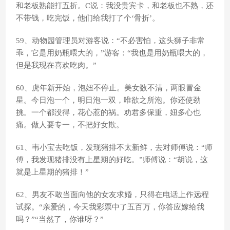
和老板熟能打五折。C说：我没贵宾卡，和老板也不熟，还
不带钱，吃完饭，他们给我打了个‘骨折’。
59、动物园管理员对游客说：“不必害怕，这头狮子非常
乖，它是用奶瓶喂大的，”游客：“我也是用奶瓶喂大的，
但是我现在喜欢吃肉。”
60、虎年新开始，泡妞不停止。美女数不清，两眼冒金
星。今日泡一个，明日泡一双，唯欲之所泡。你还使劲
挑。一个都没得，花心惹的祸。劝君多保重，妞多心也
痛。做人要专一，不把好女欺。
61、韦小宝去吃饭，发现猪排不太新鲜，去对师傅说：“师
傅，我发现猪排没有上星期的好吃。”师傅说：“胡说，这
就是上星期的猪排！”
62、男友不敢当面向他的女友求婚，只得在电话上作远程
试探。“亲爱的，今天我彩票中了五百万，你答应嫁给我
吗？”“当然了，你谁呀？”