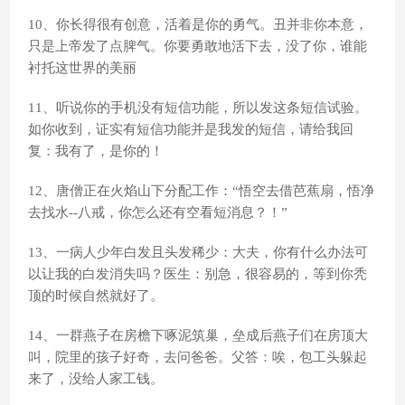
10、你长得很有创意，活着是你的勇气。丑并非你本意，
只是上帝发了点脾气。你要勇敢地活下去，没了你，谁能
衬托这世界的美丽
11、听说你的手机没有短信功能，所以发这条短信试验。
如你收到，证实有短信功能并是我发的短信，请给我回
复：我有了，是你的！
12、唐僧正在火焰山下分配工作：“悟空去借芭蕉扇，悟净
去找水--八戒，你怎么还有空看短消息？！”
13、一病人少年白发且头发稀少：大夫，你有什么办法可
以让我的白发消失吗？医生：别急，很容易的，等到你秃
顶的时候自然就好了。
14、一群燕子在房檐下啄泥筑巢，垒成后燕子们在房顶大
叫，院里的孩子好奇，去问爸爸。父答：唉，包工头躲起
来了，没给人家工钱。