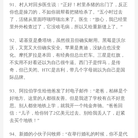
91、村人对回乡医生说：“正好！村里杀猪的出门了，反正
你也是操刀的，不如你就帮着把猪给杀了。”五小时过去
了，活猪从里面哼嗤哼嗤出来了。医生：“放心，我已经里
里外外检查过了，它没啥毛病，所以又给重新缝上了。”
92、诺基亚是桑塔纳，虽然很丑但确实耐用。黑莓是沃尔
沃，又宽又大但确实安全。苹果是奥迪，没缺点也没变
化。摩托罗拉是本田，有经典但总出烂车。三星是红旗，
不实用不好看还以为自己很牛逼。西门子是悍马，是传
奇，但已关闭。HTC是吉利，带几个字母就以为自己是国
际品牌。
93、阿拉伯学生给他爸发了封电子邮件：“老爸，柏林是个
好地方。这里的人都很友善。但是我进了学校有点不好意
思。别人都坐地铁上学，就我开一个纯金奔驰。”爸爸回
信：“儿子，给你转了2亿美元过去。别给我丢人了，赶紧
去买个地铁！”
94、新婚的小伙子问牧师：“在举行婚礼的时候，你不是代