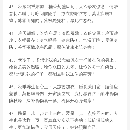
43、秋浓霜重露凉，桂香菊盛风间，天冷挚友惦念，情浓
意切温暖，叮咛问候随手，添衣戴帽防寒，莫让疾病纠
缠，薄雾间知雨，落枫处凭栏，愿此生悠然。
44、冷天颤颤，吃饱穿暖；冷风飕飕，衣服穿厚；冷雨凄
凄，衣帽带齐；冷气呼呼，健康防护。气温下降，暖保冷
防，关怀驱散冷寒风霜，愿你健康永陪身旁！
45、天冷了，多想让我的思念如风衣一样披在你的身上，
给你柔美的温暖，给你永恒的关怀。让你的每一次俯首，
都能想到我的样子，都能品味我送你的芬芳！
46、秋季养生记心上：天凉要加衣，睡觉关门窗；腹部应
盖被，莫把脾胃伤；开窗换空气，流行感冒防；酸味食物
防秋燥，温补食物尝一尝。祝你开心身健康！
47、路是一步一步走出来的。爱是一点一点换回来的。人
生也是这样一页一页真真实实活下去的！我珍惜我的人
生，更加珍惜你，宝贝天冷了，好好照顾自己。