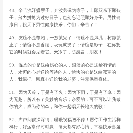
48、辛苦流汗赚票子，奔波劳碌为家子，上顾双亲下顾孩
子，努力拼搏为过好日子，也别忘记照顾好身子。男性健
康日，祝天下男性健康快乐，你们，辛苦了！
49、友谊不是鞭炮，一放就完了；情谊不是风儿，树静就
止了；情谊不是香烟，吸玩就扔了；情谊是影子，在你想
它的时候就会见着它。天冷了，防感冒，朋友！
50、温柔的心是送给伤心的人，浪漫的心是送给有情的
人，永恒的心是送给等待的人，愉快的心是送给寂寞的
人，我愿把一颗真心送给我的老婆，注意保重身体。
51、因为天冷，于是有了火；因为下雨，于是有了伞；因
为无趣，所以有了美妙的音乐；亲爱的，可不可以让我做
你的火，成为你的伞，和你一起唱天长地久的歌！
52、声声问候深深情，暖暖祝福送不停！愿你工作生活样
样行，好运常伴时时赢，每天都有好心情，幸福快乐喜盈