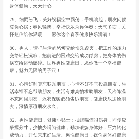
身体健康，天天开心。
79、细雨纷飞，美好祝福空中飘荡；手机响起，朋友问候
暖你心房；春风轻拂，幸福快乐为你伴奏；天气多变，关
怀短信给你温暖——愿你这个春季健康快乐满满！
80、男人，请把生活的愁烦交给快乐毁灭，把工作的压力
交给轻松沉寂，把前进的困难交给成功俘虏，把身体的伤
病交给运动碾碎。世界男性健康日，愿你做一个幸福健
康，魅力无限的男子汉！
81、心情好时莫忘联系朋友，心情不好不忘投靠朋友，生
活幸福不忘帮助朋友，生活有难莫怕求助朋友，天冷降温
不忘问候朋友，添衣保暖必须告诉朋友，健康快乐送给朋
友，深情厚谊朋友永久。
82、男性健康日，健康小贴士：抽烟喝酒很伤身，即使应
酬握分寸，少抽少喝为健康，勤加锻炼身体好，压力转化
成动力，开创未来好生活。男性健康日，祝你身体好健康