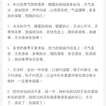
4、冬日的寒气阵阵袭来，暖暖的祝福条条短传，天气虽
冷，朋友陪伴，声声问候，心情莫怅然，气温骤降，多多
加衣保暖，照顾好自己！
5、冷冷的天气，暖暖的祝福，暖暖的心；天冷心不冷，天
寒情未寒，祝福依旧在，牵挂也送上，愿你多锻炼，保健
康，天冷身体依然棒！
6、多变的春季又要来临，给力的祝福为你送上：天气多
变，注意身体，多喝热水，预防感冒，多交朋友，联系跟
上，祝你春季快乐安康。
7、天冷时，送你一件外套：口袋叫温暖，领子叫眷注，袖
子叫体贴，扣子叫思念；让这件外衣紧紧伴著你渡过每分
每秒，一定要幸福喔！
8、想对你说的话不多，就一句，很朴实的话却又包含着很
朴实的道理，很简洁的话却透露着很真诚的关心。天冷
了，添衣了，别感冒了！