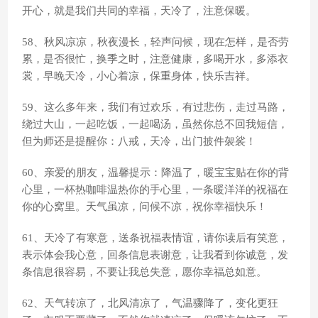
开心，就是我们共同的幸福，天冷了，注意保暖。
58、秋风凉凉，秋夜漫长，轻声问候，现在怎样，是否劳
累，是否很忙，换季之时，注意健康，多喝开水，多添衣
裳，早晚天冷，小心着凉，保重身体，快乐吉祥。
59、这么多年来，我们有过欢乐，有过悲伤，走过马路，
绕过大山，一起吃饭，一起喝汤，虽然你总不回我短信，
但为师还是提醒你：八戒，天冷，出门披件袈裟！
60、亲爱的朋友，温馨提示：降温了，暖宝宝贴在你的背
心里，一杯热咖啡温热你的手心里，一条暖洋洋的祝福在
你的心窝里。天气虽凉，问候不凉，祝你幸福快乐！
61、天冷了有寒意，送条祝福表情谊，请你读后有笑意，
表示体会我心意，回条信息表谢意，让我看到你诚意，发
条信息很容易，不要让我总失意，愿你幸福总如意。
62、天气转凉了，北风清凉了，气温骤降了，变化更狂