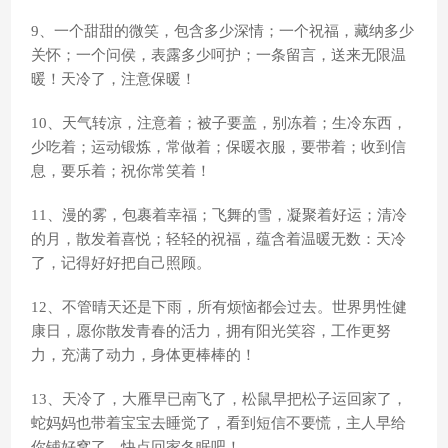
9、一个甜甜的微笑，包含多少深情；一个祝福，藏纳多少
关怀；一个问侯，表露多少呵护；一条留言，送来无限温
暖！天冷了，注意保暖！
10、天气转凉，注意着；被子要盖，别冻着；生冷东西，
少吃着；运动锻炼，常做着；保暖衣服，要带着；收到信
息，要乐着；祝你常笑着！
11、漫的雾，包裹着幸福；飞舞的雪，凝聚着好运；清冷
的月，散发着喜悦；轻轻的祝福，蕴含着温暖无数：天冷
了，记得好好把自己照顾。
12、不管晴天还是下雨，所有烦恼都会过去。世界男性健
康日，愿你散发青春的活力，拥有阳光笑容，工作更努
力，充满了动力，身体更棒棒的！
13、天冷了，大雁早已南飞了，松鼠早把松子运回家了，
蛇妈妈也带着宝宝去睡觉了，看到短信不要慌，主人早给
你铺好窝了，快点回家冬眠吧！