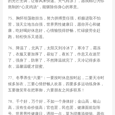
的光芒烹调，让春风来快递。天气转凉了，愿我精心为你
熬制的“心灵鸡汤”，能驱除你身心的寒意。
75、胸怀坦荡敢担当，努力拼搏责任强，积极进取不怕
苦，顶天立地当自强，世界男性健康日，愿你开心和健
康，吃好喝好休息好，心情愉悦得舒畅，忙碌疲劳全赶
跑，轻松快乐又逍遥。
76、降温了，北风了，太阳又到冷冰了，寒冷了，霜冻
了，衣服又要加厚了，昼短了，夜长了，作息又在迷茫
了，强身了，防寒了，不然降温就完了，天冷记得多添
衣，温馨温暖才甜蜜。
77、冬季养生“六要”：一要按时休息按时起，二要天冷时
候多加衣，三要心情舒畅人欢喜，四要多多运动练身体，
五要微笑常在把寒御，六要朋友之间多联系！
78、千个好，万个好，不如一个身体好；金山高，银山
高，没有生命价值高；官也罢，民也罢，健康面前划等
号。世界男性健康日，洒脱一点，莫为琐事添烦恼。愿你