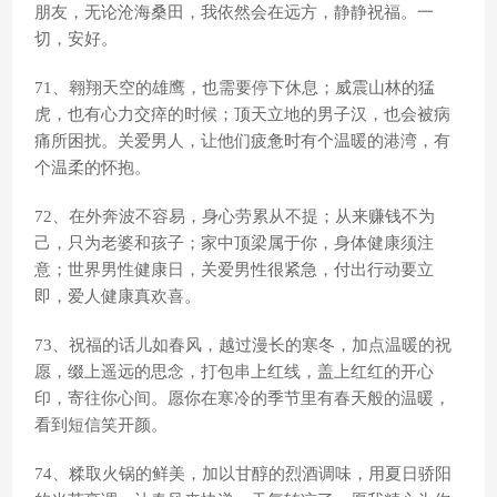
朋友，无论沧海桑田，我依然会在远方，静静祝福。一
切，安好。
71、翱翔天空的雄鹰，也需要停下休息；威震山林的猛
虎，也有心力交瘁的时候；顶天立地的男子汉，也会被病
痛所困扰。关爱男人，让他们疲惫时有个温暖的港湾，有
个温柔的怀抱。
72、在外奔波不容易，身心劳累从不提；从来赚钱不为
己，只为老婆和孩子；家中顶梁属于你，身体健康须注
意；世界男性健康日，关爱男性很紧急，付出行动要立
即，爱人健康真欢喜。
73、祝福的话儿如春风，越过漫长的寒冬，加点温暖的祝
愿，缀上遥远的思念，打包串上红线，盖上红红的开心
印，寄往你心间。愿你在寒冷的季节里有春天般的温暖，
看到短信笑开颜。
74、糅取火锅的鲜美，加以甘醇的烈酒调味，用夏日骄阳