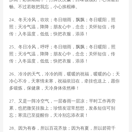
畅。不过若敢把我忘，小心挨棍棒。
24、冬天冷风，吹吹；冬日细雨，飘飘；冬日暖阳，照
照；天冷气温，降降；朋友心中，念念；关怀短信，传
传：入冬温度，低低；快把衣服，添添！
25、冬日冷风，呼呼；冬日细雨，飘飘；冬日暖阳，照
照；天冷气温，降降；朋友心中，念念；关怀短信，传
传：入冬温度，低低；快把衣服，添添！
26、冷冷的天气，冷冷的雨，暖暖的祝福，暖暖的心；天
冷心不冷，天寒情未寒，祝福依旧在，牵挂也送上，愿你
多锻炼，保健康，天冷身体依然棒！
27、又是一阵冷空气，一层春雨一层凉；平时工作再劳
累，也把微笑挂脸上；珍惜友谊常想想，发条短信可别
忘；寒流已至提醒你，天冷别忘添衣裳！
28、因为有春，所以百花齐放；因为有夏，所以碧荷千