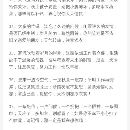
给你关怀。晚上被子要盖，别把小脚冻坏，多吃水果蔬
菜，那样可以补钙，衷心祝你天天愉快！
34、太多的忙碌，淡忘了久违的问候；闲置许久的友情，
是否已经生锈；岁月匆匆，蓦然回首，你的笑容是否依
旧？亲爱的朋友：天气转凉，注意添衣！
35、寒流吹动着岁月的脚步，道路依然工作着仓促，生活
缺不了温馨的预祝，奋斗积累着未来的财富，朋友，天冷
了，注意保暖，努力工作，快乐幸福。
36、忽来一股冷空气，一层秋意一层凉；平时工作再劳
累，也把微笑挂脸上；珍惜友谊常想想，发条短信可别
忘；寒流已至，提醒你，天冷别忘添衣裳！
37、一条短信，一声问候，一个拥抱，一个眼神，一条围
巾；天冷了，多加衣。别感冒了！如果你不幸不小心打了
个喷嚏，请记得，那一定是我在想你哦！