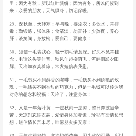
里；因为有秋，所以红叶缤纷；因为有冬，所以问候到
来：亲爱的朋友，天气骤冷，切记保暖。
29、深秋至，天转寒；早与晚，要添衣；多饮水，常排
毒；勤锻炼，强体质；食清淡，勿盲补；少熬夜，养心
肝；谈笑间，身放松；爱自己，要健康！
30、短信一毛表我心，轻于鹅毛情意深。好久不见常挂
念，电话这头等佳音。秋风乍起柳荫飞，河畔倒影夕阳
辉。天冷加衣莫着凉，常发短信表我慰。
31、一毛钱买不到醇香的咖啡，一毛钱买不到娇艳的玫
瑰，一毛钱买不到香甜的巧克力，但是一毛钱可以传达我
对你的想念和祝福！天冷了，注意身体！
32、又是一年落叶黄，一层秋雨一层凉，整日奔波挺辛
苦，天凉别忘添衣裳，爱惜身体加餐饭，珍视有友情长想
想，短信情长言未尽，唯愿朋友多安康！
33、天气变得好快，寒流悄悄袭来，因为你的可爱，所以