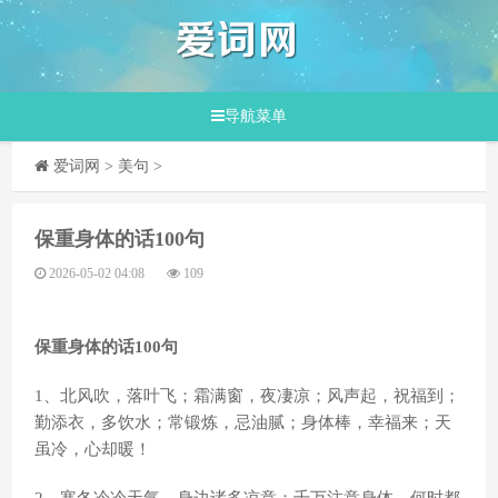
导航菜单
爱词网
>
美句
>
​保重身体的话100句
2026-05-02 04:08
109
保重身体的话100句
1、北风吹，落叶飞；霜满窗，夜凄凉；风声起，祝福到；
勤添衣，多饮水；常锻炼，忌油腻；身体棒，幸福来；天
虽冷，心却暖！