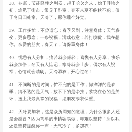
38、冬眠，节能降耗之利器，起于哈欠之末，始于呼噜之
初，难觅于街市，常见于卧室，春不来夏不临秋不犯，仅
于冬日四处窜。天冷了，愿你睡个好觉。
39、工作多忙，不曾遗忘；春季又到，注意身体；天气多
变，更多思念；一条祝福，满载心意；若打喷嚏，我在想
你。亲爱的朋友，春天了，请保重身体！
40、忧愁有人分担，痛苦就会减轻；喜悦有人分享，快乐
就会加倍；冬天有人惦记，寒冷就会止步；偶尔有人祝
福，心情就会晴朗。天冷添衣，开心过冬！
41、不间断的是时间，忙不完的是工作，懒洋洋的是春
季，猜不透的是天气，放不下的是牵挂，萦绕在心的是关
怀，送上我最真挚的祝福：愿朋友添衣保重。
42、天冷要加衣，这是众所周知的道理，为什么很多人还
是会感冒？因为简单的事情容易做，却难以坚持！所以我
还是坚持提醒你一声：天气冷了，多加衣！