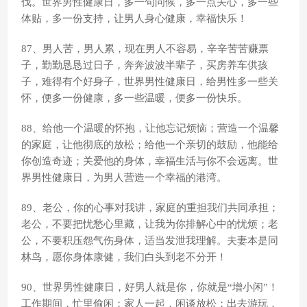
伐。世界男性健康日，多一句问候，多一点关心，多一些
体贴，多一份支持，让男人身心健康，幸福快乐！
87、男人苦，男人累，现在男人不容易，辛辛苦苦赚票
子，勤勤恳恳过日子，奔奔波波半辈子，买房养车供孩
子，难得有个好身子，世界男性健康日，给男性多一些关
怀，便多一份健康，多一些温暖，便多一份快乐。
88、给他一个温暖的怀抱，让他忘记烦恼；营造一个温馨
的家庭，让他彻底的放松；给他一个亲切的鼓励，他能给
你创造奇迹；关爱他的身体，幸福生活与你不会远离。世
界男性健康日，为男人营造一个幸福的港湾。
89、老公，你的心事对我讲，家庭的重担我们共同承担；
老公，不要把忧愁心里藏，让我为你排解心中的忧烦；老
公，不要积压怨气伤身体，适当发泄我理解。夫妻本是同
林鸟，愿你身体康健，我们白头到老不分开！
90、世界男性健康日，好男人就是你，你就是“增小闲”！
工作期间，忙里偷闲；家人一起，闲谈放松；出去游玩，