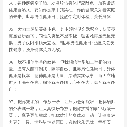
来，各种疾病空子钻。劝君珍惜身体把应酬免，加强锻炼
健康自然来。要知你是家中顶梁柱，你的健康关系着家庭
的未来。世界男性健康日，提醒你定时体检，关爱身体！
95、大力士尽显英雄本色，是本领也显文武双全，快节奏
更显健步如飞，闯难关突显不屈不挠，破困难再显无畏无
惧，男子汉阳刚顶天立地。“世界男性健康日”凸显关爱男
性健康，强身健体英勇无敌。
96、我不相信手掌的纹路，但我相信手掌加上手指的力
量。没有人能打倒我，除非自己。世界男性健康日，身体
健康是根本，精神健康是力量。踏踏实实做事，顶天立地
做人！海有多宽，胸怀就有多阔；心有多大，舞台就有多
广！
97、把你繁琐的工作放一放，让压力愁烦沉寂；把你酷帅
的外表藏一藏，让天真快乐释放；把你拼搏的事业心缓一
缓，让享受更加肆虐；把你雄壮的身体动一动，让健康魅
力更升一级。世界男性健康日，愿你快乐无忧，幸福安