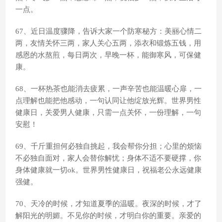
一点。
67、近日温度骤降，告诉大家一个防寒秘方：美丽心情二
两，友情关怀三两，家人关心五两，添衣和锻炼五钱，用
感恩的水熬煎，每日两次，早晚一杯，能御寒风，可保健
康。
68、一杯热茶也能消去疲累，一声辛苦也能温暖心扉，一
点理解也能把他感动，一句认同让他绽放光辉。世界男性
健康日，关爱男人健康，只需一点关怀，一份理解，一句
安慰！
69、千斤重担何必独自挑起，我会帮你分担；心里的烦恼
不必独自面对，家人会替你解忧；身体不适不要硬撑，你
身体健康就一切ok。世界男性健康日，祝福老公永远健康
强健。
70、天冷的时候，才知道夏季的温暖。夜深的时候，才了
解阳光的明媚。不见你的时候，才明白你的重要。亲爱的