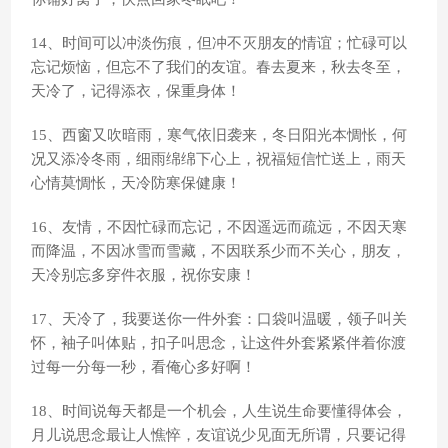
14、时间可以冲淡伤痕，但冲不灭朋友的情谊；忙碌可以
忘记烦恼，但忘不了我们的友谊。春去夏来，秋去冬至，
天冷了，记得添衣，保重身体！
15、西窗又吹暗雨，寒气依旧袭来，冬日阳光本惆怅，何
况又添冷冬雨，细雨绵绵下心上，祝福短信忙送上，雨天
心情莫惆怅，天冷防寒保健康！
16、友情，不因忙碌而忘记，不因遥远而疏远，不因天寒
而降温，不因冰雪而雪藏，不因联系少而不关心，朋友，
天冷别忘多穿件衣服，祝你安康！
17、天冷了，我要送你一件外套：口袋叫温暖，领子叫关
怀，袖子叫体贴，扣子叫思念，让这件外套紧紧伴着你渡
过每一分每一秒，看俺心多好啊！
18、时间说每天都是一个机会，人生说生命要懂得体会，
月儿说思念最让人憔悴，友谊说少见面无所谓，只要记得