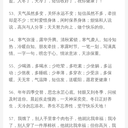
盈。入冬了，天冷了，短信收好了，祝你健康了！
53、天气虽然多变，关怀永远不变；短信虽然不多，牵挂
却是不少；忙时爱惜身体，闲时保养身体；烦恼和人说
说，高兴与人分享；天天努力向上，做个快乐的你。
54、寒气弥漫，露华升腾。清秋紧锁，寒气袭人。知冷知
热，冷暖自知。朋友牵挂，寒露时节。一笔一划，写满真
情。一字一句，唠念于心。情浓意浓，天凉保重。
55、少喝酒，多喝水；少吃荤，多吃素；少坐躺，多运
动；少熬夜，多睡眠；少单薄，多穿衣；少受凉，多保
暖。天无常，气温降，短信发，送暖阳，愿君更健康！
56、年年四季交替，思念永芷心底。转眼又到冬季，问候
及时送你。晨起疾走慢跑，一天神采奕奕。冬日正好养
生，天冷勿忘添衣。养生不忘养性，坚守快乐天地！
57、我饿了，别人手里拿个肉包子，他就比我幸福；我冷
了，别人穿了一件厚棉袄，他就比我幸福；但你高兴，我