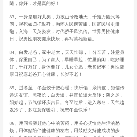
随，你好，才是真的好！
83、一身是胆好儿男，力拔山兮改地天，千难万险只等
闲，视死如归把敌歼，胸怀人民疾苦甜，国富民强史册
翻，入海上天英姿发，时代骄子风流传。世界男性健康
日，祝男性朋友健康快乐，再写英雄新篇。
84、白发老爸，家中老大，天天忙碌，十分辛苦，注意身
体，保重自己，为了家人，早睡早起，忙里偷闲，吃好睡
好，千好万好，身体要好，儿女心愿，老爸记牢！男性健
康日祝愿老爸开心健康，长岁不老！
85、过冬至，冬至饺子把心暖；快乐馅，亲情皮，短信传
递送友谊。黑夜长，白天短，昼夜长短大反转；阴之尽，
阳始起，节气循环庆吉日。冬至过后，进入寒冬，天气越
发冷了，多注意保暖哦，祝您冬至快乐！
86、用问候驱赶他心中的苦闷，用关心抚恤他生活的愁
烦，用体贴陪伴他健康的左右，用鼓励支持他成功的步