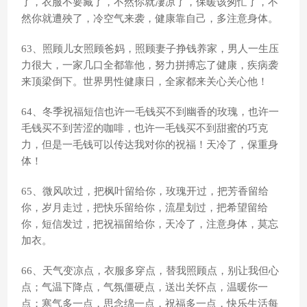
了，衣服不要藏了，不然你就凄凉了，保暖该匆忙了，不
然你就遭殃了，冷空气来袭，健康靠自己，多注意身体。
63、照顾儿女照顾爸妈，照顾妻子挣钱养家，男人一生压
力很大，一家几口全都靠他，努力拼搏忘了健康，疾病袭
来顶梁倒下。世界男性健康日，全家都来关心关心他！
64、冬季祝福短信也许一毛钱买不到幽香的玫瑰，也许一
毛钱买不到苦涩的咖啡，也许一毛钱买不到甜蜜的巧克
力，但是一毛钱可以传达我对你的祝福！天冷了，保重身
体！
65、微风吹过，把枫叶留给你，玫瑰开过，把芳香留给
你，岁月走过，把快乐留给你，流星划过，把希望留给
你，短信发过，把祝福留给你，天冷了，注意身体，莫忘
加衣。
66、天气变凉点，衣服多穿点，替我照顾点，别让我但心
点；气温下降点，气氛僵硬点，送出关怀点，温暖你一
点；寒气多一点，思念绵一点，祝福多一点，快乐生活每