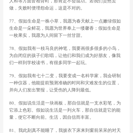
人和等方面皆相背时，那肯定不会成功。若我们贸然去
做，失败时便埋怨命运，这是不对的。
77、假如生命是一株小草，我愿为春天献上一点嫩绿假如
生命是一朵鲜花，我愿为世界奉上一缕馨香；假如生命是
一枚果实，我愿为人间留下一丝甘甜。
78、假如我有一枝马良的神笔，我要画很多很多的小鸟，
为自闭症的孩子们歌唱，让他们和我们成为好朋友，像我
们一样到学校读书，有很多同学一起玩。
79、假如我有七十二变，我要变成一名科学家，我会研制
一种仪器，他能提前预测准确的时间和灾难发生的位置，
并向人们发出警报，让受伤的人降到最低。
80、假如说生活是一块画板，那自信就是一支水彩笔，为
它添上色彩。假如说生活是一列火车，那自信就是它的能
量，使它不断向前。生活，因自信而丰富。
81、我此刻真不能睡了，我披衣下床来到窗前呆呆的对天