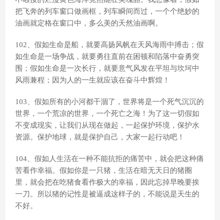
把飞奔的列车窗口做画框，列车瞬间而过，一个个绝妙的
油画就定格在窗口中，多么美的天然油画啊。
102、假如生命是船，就要高扬风帆在天风海雨中搏击；假
如生命是一场争战，就要勇往直前在困顿和陷落中奋勇突
围；假如生命是一次长行，就要意气风发在平坦与坎坷中
风雨兼程；因为人的一生就应该在奋斗中辉煌！
103、假如所有的小河都干涸了，世界将是一个死气沉沉的
世界，一个荒凉的世界，一个死亡之海！为了这一切假如
不变成现实，让我们从现在做起，一起保护环境，保护水
资源。保护地球，就是保护自己，大家一起行动吧！
104、假如人生活在一种不能抗拒的痛苦中，就会把这种痛
苦看作幸福。假如你是一只猪，生活在暗无天日的猪圈
里，就会把在吃猪食看作极大的幸福，因此忘掉早晚要挨
一刀。所以猪的记性是被逼成这样子的，不能说是天生的
不好。