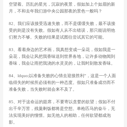
空望着。历乱的星光，沉寂的夜景，假如加上个如眉的新
月，不和去年我们游中央公园那夜的景色一般吗？
82、我们应该接受迅速失败，而不是缓缓失败，最不该接
受的则是没有失败。假如有人从不出错误，那只能说明他
们努力不够。失败的结果是试图往尝试其它的可能。
83、看着身边的艺术画，我真想变成一朵花，假如我是一
朵花，我会让风把我香味送到世界各地，让许多动物闻到
香味，我会让雨把我浇的水灵灵的，让我时刻散发香味。
84、ldquo;以准备失败的心情去迎接胜利”，这是一个人面
临得失的时候所必须有的一种态度。假如只准备成功而不
准备失败，当失败时就会来不及了。
85、对于这命运的筵席，不要寄以贪婪的欲望；假如不付
出千辛万苦，残羹剩饭都将是空想。单枪匹马的奋斗，无
法实现美好的憧憬。如无他人的相助，任何欲望都成泡
影。