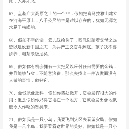
此，人亦如此。
67、盘基广大高原之上的一个**；假如把喜马拉雅山建立
在河海平原上，八千公尺的**是难以存在的，犹如无源之
水易于枯竭的。
68、假如不幸的话，云儿送给你了，盼教以踏着父母之足
迹以建设新中国之志，为共产主义奋斗到底。孩子决不要
娇养，粗茶淡饭足矣。
69、假如你有机会拥有一大把足以应付任何需要的金钱，
并且能够节省，不随意浪费，那么去找出一件该做而没有
人做的事情，做好它。
70、金钱就像肥料，假如你四处撒开，它会发挥很大的作
用；但是假如你只将它堆在一个地方，它就会发出像地狱
般令人作呕的恶臭来。
71、假如我是一只小鸟，我要飞到灾区去看望灾民。假如
我是一只小鸟，我要看看这世界的美好。假如我是一只小