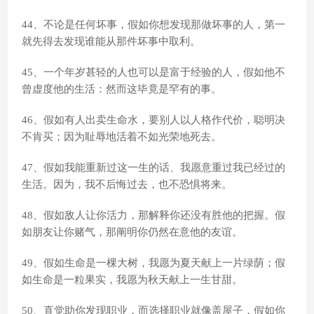
44、不论是任何坏事，假如你想发现那做坏事的人，第一
就先得去发现谁能从那件坏事中取利。
45、一个年岁甚轻的人也可以是富于经验的人，假如他不
曾虚度他的生活：然而这毕竟是罕有的事。
46、假如有人出卖生命水，要别人以人格作代价，聪明决
不肯买；因为耻辱地活着不如光荣地死去。
47、假如我能重新过这一生的话、我愿意重过我已经过的
生活。因为，我不后悔过去，也不恐惧将来。
48、假如敌人让你活力，那解释你还没有胜他的把握。假
如朋友让你赌气，那阐明你仍然在意他的友谊。
49、假如生命是一棵大树，我愿为夏天献上一片绿荫；假
如生命是一粒果实，我愿为秋天献上一生甘甜。
50、直觉助你发现职业，而选择职业就像盖屋子，假如你