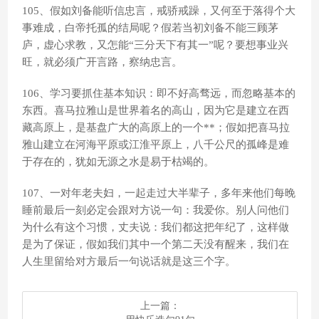
105、假如刘备能听信忠言，戒骄戒躁，又何至于落得个大
事难成，白帝托孤的结局呢？假若当初刘备不能三顾茅
庐，虚心求教，又怎能“三分天下有其一”呢？要想事业兴
旺，就必须广开言路，察纳忠言。
106、学习要抓住基本知识：即不好高骛远，而忽略基本的
东西。喜马拉雅山是世界着名的高山，因为它是建立在西
藏高原上，是基盘广大的高原上的一个**；假如把喜马拉
雅山建立在河海平原或江淮平原上，八千公尺的孤峰是难
于存在的，犹如无源之水是易于枯竭的。
107、一对年老夫妇，一起走过大半辈子，多年来他们每晚
睡前最后一刻必定会跟对方说一句：我爱你。别人问他们
为什么有这个习惯，丈夫说：我们都这把年纪了，这样做
是为了保证，假如我们其中一个第二天没有醒来，我们在
人生里留给对方最后一句说话就是这三个字。
上一篇：