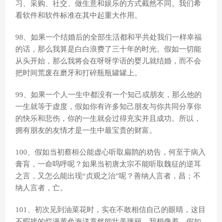
习、采购、社交、做生意和娱乐的方式截然不同。我们希
看软件和软件标准在其中起重大作用。
98、如果一个结婚后的全部生活都和平共处我们一样幸福
的话，那么我算是白白浪费了三十年的时光。假如一切能
从头开始，那么我将会在呀呀学语的婴儿就结婚，而不会
把时间荒废在磨牙和打碎瓶瓶罐罐上。
99、如果一个人一生中都没有一个知己或朋友，那么他的
一生就等于虚度，假如你有许多知己朋友与你共同分享你
的快乐和悲伤，你的一生就会过得充实并且成功。所以，
拥有朋友的友情才是一生中最宝贵的财富。
100、假如当初蔡桓公能虚心听取扁鹊的劝告，何至于病入
膏肓，一命呜呼呢？如果当初唐太宗不能听取魏征的逆耳
之言，又怎么能出现“贞观之治”呢？善纳人言者，昌；不
纳人言者，亡。
101、初次见到油菜花时，实在不敢相信自己的眼睛，这目
不暇接的烂漫黄色海洋竟然能壮美瑰丽。我想像着，假如