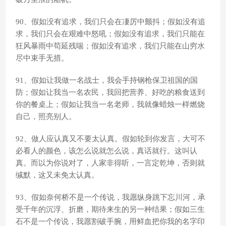
90、假如没有追求，我们只会在凄厉中颤抖；假如没有追
求，我们只会在艰难中怒吼；假如没有追求，我们只能在
狂风暴雨中苟延残喘；假如没有追求，我们只能在山穷水
尽中束手无措。
91、假如让我做一名战士，我会手持钢枪保卫祖国的国
防；假如让我当一名农民，我回把营养、好吃的粮食送到
你的餐桌上；假如让我当一名老师，我就像蜡烛一样燃烧
自己，照亮别人。
92、做人应认真又不要太认真。假如轮到你发言，大可不
必看人的颜色，该怎么说就怎么说，真话就行。这叫认
真。而以为你说对了，人家非得听，一言定乾坤，否则就
缄默，这又未免太认真。
93、假如奈何桥不是一个传说，我愿纵身跳下忘川河，承
受千年的沉浮、折磨，期待来生的另一种结果；假如三生
石不是一个传说，我愿割破手腕，用鲜血把你我的名字印