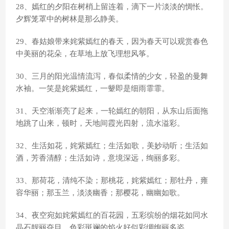
28、嫣红的夕阳在树梢上留连着，滴下一片淡淡的惆怅。
夕辉笼罩中的树林是那么静美。
29、春姑娘带来姹紫嫣红的春天，因为春天可以观赏春色
中美丽的花朵，在草地上放飞理想风筝。
30、三月的阳光温情流泻，春似柔情的少女，轻盈的曼舞
水袖。一笑是姹紫嫣红，一颦即是细雨霏霏。
31、天空渐渐亮了起来，一轮嫣红的朝阳，从东山后面拖
地跳了山来，顿时，天地间霞光四射，流水溢彩。
32、生活如花，姹紫嫣红；生活如歌，美妙动听；生活如
酒，芳香清醇；生活如诗，意境深远，绚丽多彩。
33、那荷花，清纯不染；那桃花，姹紫嫣红；那牡丹，雍
容华丽；那玉兰，淡淡幽香；那樱花，幽幽如歌。
34、夜空宛如姹紫嫣红的百花园，五彩缤纷的烟花如同水
晶石靓丽夺目，色彩斑斓的焰火好似彩绸绚丽多姿。