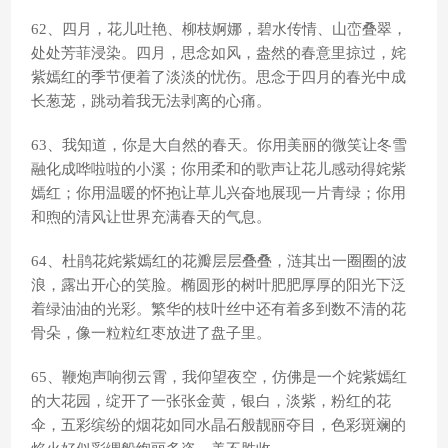
62、四月，花儿吐艳、柳枝婀娜，碧水传情、山峦叠翠，
处处芳菲浸染。四月，思念如风，盎然的春意里掠过，姹
紫嫣红的季节便着了淡淡的忧伤。思念于四月的春光中成
长葱茏，跳动着我无法剥离的心痛。
63、我知道，你是大自然的春天。你用美丽的微笑让冬雪
融化成哗啦啦的小溪；你用柔和的歌声让花儿感动得姹紫
嫣红；你用温暖的怀抱让草儿兴奋地展现一片青绿；你用
和煦的清风让世界充满春天的气息。
64、杜鹃花姹紫嫣红的花瓣层层叠叠，涟其出一圈圈的波
浪，露出开心的笑脸。椭圆形的树叶肥肥厚厚的阳光下泛
着绿油油的光彩。繁华的枝叶丝中还有着多到数不清的花
骨朵，像一粒粒红枣放进了盘子里。
65、鞭炮声响彻云霄，我仰望夜空，仿佛是一个姹紫嫣红
的大花园，绽开了一张张金黄，银白，淡紫，粉红的花
伞，五彩缤纷的烟花如同水晶石般靓丽夺目，色彩斑斓的