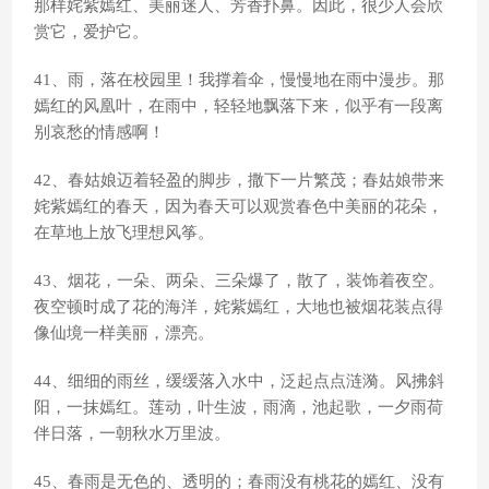
那样姹紫嫣红、美丽迷人、芳香扑鼻。因此，很少人会欣
赏它，爱护它。
41、雨，落在校园里！我撑着伞，慢慢地在雨中漫步。那
嫣红的风凰叶，在雨中，轻轻地飘落下来，似乎有一段离
别哀愁的情感啊！
42、春姑娘迈着轻盈的脚步，撒下一片繁茂；春姑娘带来
姹紫嫣红的春天，因为春天可以观赏春色中美丽的花朵，
在草地上放飞理想风筝。
43、烟花，一朵、两朵、三朵爆了，散了，装饰着夜空。
夜空顿时成了花的海洋，姹紫嫣红，大地也被烟花装点得
像仙境一样美丽，漂亮。
44、细细的雨丝，缓缓落入水中，泛起点点涟漪。风拂斜
阳，一抹嫣红。莲动，叶生波，雨滴，池起歌，一夕雨荷
伴日落，一朝秋水万里波。
45、春雨是无色的、透明的；春雨没有桃花的嫣红、没有