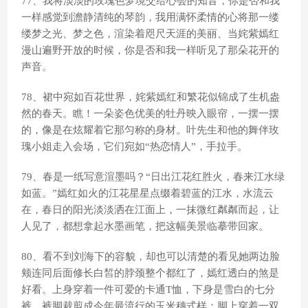
77、我将淡淡的玫瑰色梦境交给心会的知音，你是否和我
一样感觉到澹静清纯的琴韵，我用满怀柔情的心将那一缕
缕梦之光、梦之色，渲染着咫尺天涯的美丽、当姹紫嫣红
漫山遍野开放的时候，你是否和我一样听见了那朵花开的
声音。
78、裙中宛如百花世界，姹紫嫣红和繁花似锦成了生机盎
然的春天。瞧！一朵姿色优美的牡丹映入眼帘，一摆一摆
的，像是在炫耀着它那匀称的身材。叶先生和他的舞伴玫
瑰小姐走入会场，它们宛如“热恋情人”，手拉手。
79、春是一纸写意渲墨吗？“日出江花红胜火，春来江水绿
如蓝。”嫣红如火的江花星星点缀着碧蓝的江水，水流云
在，春日的阳光淡淡洒在江面上，一抹微红粼粼而起，让
人见了，都想拿起水墨画笔，把这幅美景临摹带回家。
80、看不到刘海下的容貌，却也可以清楚的看见她两边脸
颊连同后面修长白皙的脖颈整个都红了，嫣红透白的煞是
好看。上身穿着一件可爱的卡通T恤，下身是雪白的七分
裤，裤脚裁剪成今年最流行的玉米穗式样；脚上穿着一双