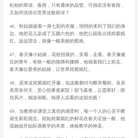
松柏的翠绿。春雨，只有通体的晶莹。可倘若没有春雨，
又如何洗得出世界这般新绿？
46、秋姑娘披着一身七彩的衣服，悄悄的来到了我们的身
边。他把花儿染成了五颜六色的，他把公园装点得姹紫嫣
红。远远望去，就像一幅美丽的图画。
47、春天像小姑娘，花枝招展的，笑着，走着。春天像健
壮的青年，有铁一般的胳膊和腰脚，他领着我们上前去。
春天像位爱美的姑娘，让世界姹紫嫣红。
48、原来这姹紫嫣红开遍，似这般都付与断井颓桓。良辰
美景奈何天，赏心悦事谁家院！朝飞暮卷，云霞翠轩；雨
丝风片，烟波画船。锦屏人忒看的这韶光贱！
49、当教师在课堂上真切的感受时，每一个人的心灵不断
诞生新彩观念。宛如姹紫嫣红的鲜花在春天绽放一般，他
或她就开始际遇教学的本质，体验教学的神圣。