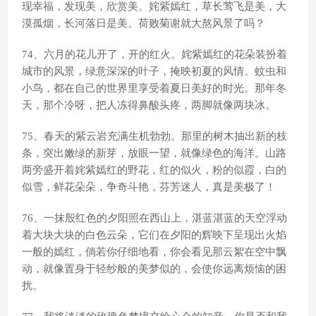
现幸福，发现美，欣赏美。姹紫嫣红，草长莺飞是美，大
漠孤烟，长河落日是美。荷败菊谢就大熬风景了吗？
74、六月的花儿开了，开的红火。姹紫嫣红的花朵装扮着
城市的风景，绿意深深的叶子，掩映初夏的风情。蚊虫和
小鸟，都在自己的世界里享受着夏日美好的时光。那年冬
天，那个冷呀，把人冻得鼻酸头疼，两脚就像两块冰。
75、春天的紫云岩充满生机勃勃。那里的树木抽出新的枝
条，突出嫩绿的新芽，放眼一望，就像绿色的海洋。山路
两旁盛开着姹紫嫣红的野花，红的似火，粉的似霞，白的
似雪，鲜花朵朵，争奇斗艳，芬芳迷人，真是美极了！
76、一抹殷红色的夕阳照在西山上，湛蓝湛蓝的天空浮动
着大块大块的白色云朵，它们在夕阳的辉映下呈现出火焰
一般的嫣红，倘若你仔细地看，你会看见那云絮在空中飘
动，就像置身于轻纱般的美梦似的，会使你远离烦恼的困
扰。