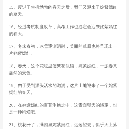
15、度过了生机勃勃的春天之后，我们又迎来了姹紫嫣红
的夏天。
16、经过考试制度改革，高考工作也必定会迎来姹紫嫣红
的春天。
17、冬末春初，冰雪逐渐消融，美丽的草原也将呈现出一
片姹紫嫣红。
18、春天，这个花坛里便繁花似锦，姹紫嫣红，一派春意
盎然的景色。
19、由于受到源头活水的滋润，这片土地迎来了一个姹紫
嫣红的春天。
20、在姹紫嫣红的百花争艳之中，这素面朝天的淡定，也
是一种绚烂吧。
21、桃花开了，满园里姹紫嫣红，远远望去，似乎天上落