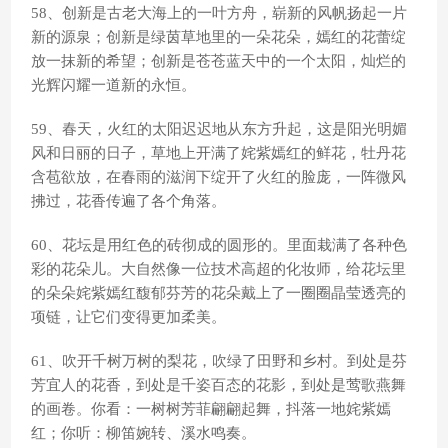
58、创新是古老大海上的一叶方舟，崭新的风帆扬起一片
新的源泉；创新是绿茵草地里的一朵花朵，嫣红的花蕾绽
放一抹新的希望；创新是苍苍蓝天中的一个太阳，灿烂的
光辉闪耀一道新的永恒。
59、春天，火红的太阳迟迟地从东方升起，这是阳光明媚
风和日丽的日子，草地上开满了姹紫嫣红的鲜花，牡丹花
含苞欲放，在春雨的滋润下绽开了火红的脸庞，一阵微风
拂过，花香传遍了各个角落。
60、花坛是用红色的砖彻成的圆形的。里面栽满了各种色
彩的花朵儿。大自然像一位技术高超的化妆师，给花坛里
的朵朵姹紫嫣红馥郁芬芳的花朵戴上了一圈圈晶莹透亮的
项链，让它们变得更加柔美。
61、吹开千树万树的梨花，吹绿了田野和乡村。到处是芬
芳宜人的花香，到处是千姿百态的花影，到处是莺歌燕舞
的画卷。你看：一树树芳菲翩翩起舞，抖落一地姹紫嫣
红；你听：柳笛婉转、溪水鸣奏。