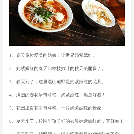
1、春天像位爱美的姑娘，让世界姹紫嫣红。
2、姹紫嫣红的春天比枯枝败叶的秋天美丽多了。
3、春天到了，这里漫山遍野是姹紫嫣红的花儿。
4、满园的春花争奇斗艳，姹紫嫣红，煞是好看！
5、花园里百花争奇斗艳，一片姹紫嫣红的景象。
6、夏天来了，校园里孩子们的衣服姹紫嫣红的，真好看！