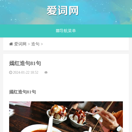
导航菜单
爱词网
>
造句
>
​嫣红造句81句
2024-01-22 18:52
嫣红造句81句