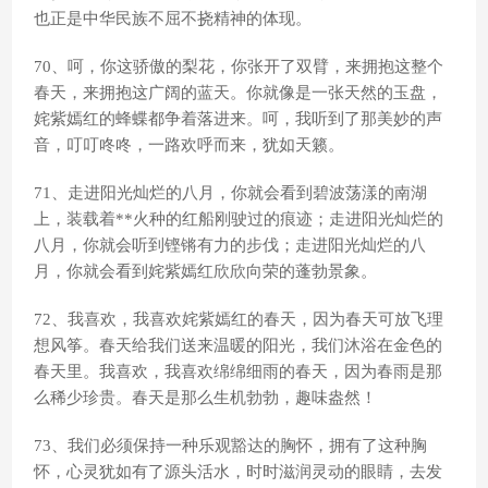
也正是中华民族不屈不挠精神的体现。
70、呵，你这骄傲的梨花，你张开了双臂，来拥抱这整个
春天，来拥抱这广阔的蓝天。你就像是一张天然的玉盘，
姹紫嫣红的蜂蝶都争着落进来。呵，我听到了那美妙的声
音，叮叮咚咚，一路欢呼而来，犹如天籁。
71、走进阳光灿烂的八月，你就会看到碧波荡漾的南湖
上，装载着**火种的红船刚驶过的痕迹；走进阳光灿烂的
八月，你就会听到铿锵有力的步伐；走进阳光灿烂的八
月，你就会看到姹紫嫣红欣欣向荣的蓬勃景象。
72、我喜欢，我喜欢姹紫嫣红的春天，因为春天可放飞理
想风筝。春天给我们送来温暖的阳光，我们沐浴在金色的
春天里。我喜欢，我喜欢绵绵细雨的春天，因为春雨是那
么稀少珍贵。春天是那么生机勃勃，趣味盎然！
73、我们必须保持一种乐观豁达的胸怀，拥有了这种胸
怀，心灵犹如有了源头活水，时时滋润灵动的眼睛，去发