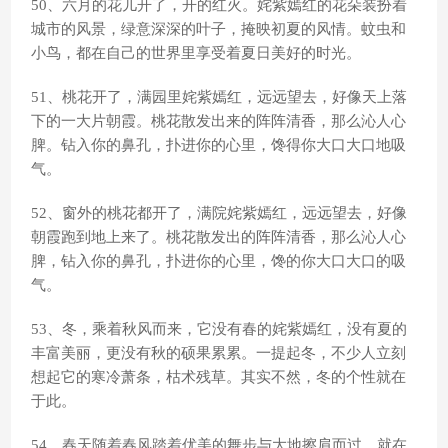
50、六月的花儿开了，开的红火。姹紫嫣红的花朵装扮着
城市的风景，绿意深深的叶子，掩映初夏的风情。蚊虫和
小鸟，都在自己的世界里享受着夏日美好的时光。
51、桃花开了，满园里姹紫嫣红，远远望去，好像天上落
下的一大片朝霞。桃花散发出来的阵阵清香，那么沁人心
脾。钻入你的鼻孔，扑进你的心里，馋得你大口大口地吸
气。
52、窗外的桃花都开了，满院姹紫嫣红，远远望去，好像
朝霞跑到地上来了。桃花散发出的阵阵清香，那么沁人心
脾，钻入你的鼻孔，扑进你的心里，馋的你大口大口的吸
气。
53、冬，乘着秋风而来，它没有春的姹紫嫣红，没有夏的
丰富美丽，更没有秋的硕果累累。一提起冬，不少人立刻
想起它的寒冷萧条，枯术残草。其实不然，冬的个性就在
于此。
54、春天随着春风踏着优美的舞步与大地擦肩而过，就在