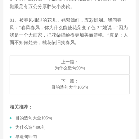
鞋跟足有五公分厚胖头小皮靴。
81、被春风拂过的花儿，姹紫嫣红，五彩斑斓。我问春
风：“春风春风，你为什么能使花朵变了色？”她说：“因为
我是一个大画家，把花朵描绘得更加美丽娇艳。”真是：人
面不知何处去，桃花依旧笑春风。
上一篇：
​为什么造句90句
下一篇：
​目的造句大全106句
相关推荐：
​目的造句大全106句
​为什么造句90句
​早造句92句