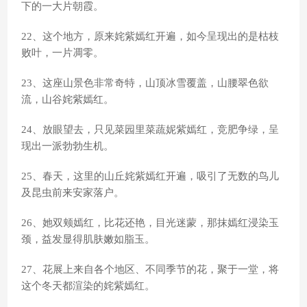
下的一大片朝霞。
22、这个地方，原来姹紫嫣红开遍，如今呈现出的是枯枝
败叶，一片凋零。
23、这座山景色非常奇特，山顶冰雪覆盖，山腰翠色欲
流，山谷姹紫嫣红。
24、放眼望去，只见菜园里菜蔬妮紫嫣红，竞肥争绿，呈
现出一派勃勃生机。
25、春天，这里的山丘姹紫嫣红开遍，吸引了无数的鸟儿
及昆虫前来安家落户。
26、她双颊嫣红，比花还艳，目光迷蒙，那抹嫣红浸染玉
颈，益发显得肌肤嫩如脂玉。
27、花展上来自各个地区、不同季节的花，聚于一堂，将
这个冬天都渲染的姹紫嫣红。