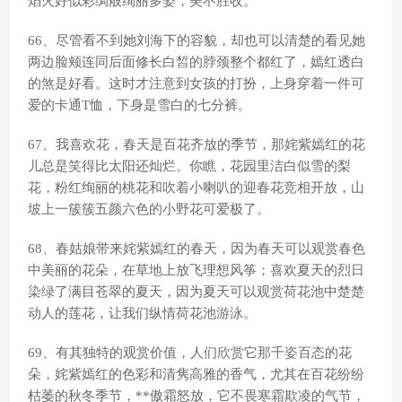
焰火好似彩绸般绚丽多姿，美不胜收。
66、尽管看不到她刘海下的容貌，却也可以清楚的看见她
两边脸颊连同后面修长白皙的脖颈整个都红了，嫣红透白
的煞是好看。这时才注意到女孩的打扮，上身穿着一件可
爱的卡通T恤，下身是雪白的七分裤。
67、我喜欢花，春天是百花齐放的季节，那姹紫嫣红的花
儿总是笑得比太阳还灿烂。你瞧，花园里洁白似雪的梨
花，粉红绚丽的桃花和吹着小喇叭的迎春花竞相开放，山
坡上一簇簇五颜六色的小野花可爱极了。
68、春姑娘带来姹紫嫣红的春天，因为春天可以观赏春色
中美丽的花朵，在草地上放飞理想风筝；喜欢夏天的烈日
染绿了满目苍翠的夏天，因为夏天可以观赏荷花池中楚楚
动人的莲花，让我们纵情荷花池游泳。
69、有其独特的观赏价值，人们欣赏它那千姿百态的花
朵，姹紫嫣红的色彩和清隽高雅的香气，尤其在百花纷纷
枯萎的秋冬季节，**傲霜怒放，它不畏寒霜欺凌的气节，