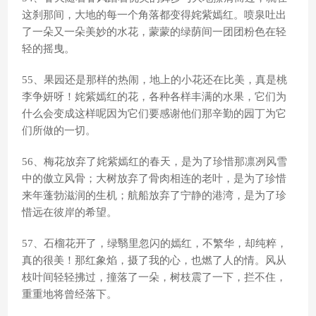
这刹那间，大地的每一个角落都变得姹紫嫣红。喷泉吐出
了一朵又一朵美妙的水花，蒙蒙的绿荫间一团团粉色在轻
轻的摇曳。
55、果园还是那样的热闹，地上的小花还在比美，真是桃
李争妍呀！姹紫嫣红的花，各种各样丰满的水果，它们为
什么会变成这样呢因为它们要感谢他们那辛勤的园丁为它
们所做的一切。
56、梅花放弃了姹紫嫣红的春天，是为了珍惜那凛冽风雪
中的傲立风骨；大树放弃了骨肉相连的老叶，是为了珍惜
来年蓬勃滋润的生机；航船放弃了宁静的港湾，是为了珍
惜远在彼岸的希望。
57、石榴花开了，绿翳里忽闪的嫣红，不繁华，却纯粹，
真的很美！那红象焰，摄了我的心，也燃了人的情。风从
枝叶间轻轻拂过，撞落了一朵，树枝震了一下，拦不住，
重重地将曾经落下。