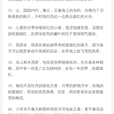
35、山，隐隐约约，像云，又像海上的岛屿，仿佛为了召
唤夜航的船只，不时地闪亮起一点两点嫣红的火光。
36、心爱的月季仰着粉红的小脸，羞涩地微笑着。花蕾绽
放蛇紫嫣红，在碧绿发亮的嫩叶烘托下显得朝气蓬勃。
37、我喜欢，我喜欢春姑娘带来姹紫嫣红的春天，因为春
天可以观赏春色中美丽的花朵，在草地上放飞理想风筝。
38、岛上林木茂密，包括亚热带植物在内，生长着各种植
物，其中有一些是八丈岛独特的，全岛一年四季，姹紫嫣
红。
39、梅花不及牡丹的国色天香，月季的娇艳浮华，玫瑰的
姹紫嫣红，荷花的高贵典雅。但是，我却更喜欢这凌霜傲
雪的梅花。
40、小草并不像大树那样得意洋洋地耸立着；更不像花朵