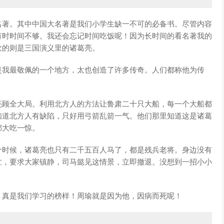
名著。其中中国大名著是我们小学生缺一不可的必备书。尽管内容
有时时间不够。我还会忘记时间吃饭呢！因为长时间的看名著我的
欢的则是三国演义里的诸葛亮。
是我最敬佩的一个地方，太也创造了许多传奇。人们都称他为传
亮顾全大局。利用北方人的方法让鲁肃二十只大船，每一个大船都
知道北方人有缺陷，只好用弓箭乱箭一气。他们那里知道这是诸葛
都大吃一惊。
个时候，诸葛亮也只有二千五百人马了，都是残兵老将。身边没有
忙，要求大家镇静，司马懿见这情景，立即撤退。没想到一招小小
。真是我们学习的榜样！周瑜就是因为他，因病而死呢！