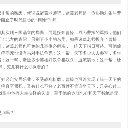
都非常的熟悉，就说说诸葛老师吧，诸葛老师是一位协助刘备与曹
阻止了时代进步的“糊涂”军师。
助其实现三国鼎立的局面，而是投奔曹操，成为曹操的军师，他们
灭了北方的袁绍，只剩下小小的东吴。如果诸葛老师投奔了曹操，
划，诸葛老师也可免除凡事事必躬亲，一统天下指日可待。可他偏
交瘁病死也没有与对手抗争完；这一帮，天下多少人去参军，多年
离；这一帮，牵扯多少英雄好汉争相残杀，血流满地；这一帮，硬
帮，究竟有什么可执着的？
百姓必定安居乐业，不受战乱折磨，曹操也可以实现了统一天下的
交瘁直至累死，又有什么不好？老百姓不管谁坐天下，只关心过上
我眼中他有人生抉择的失误，至于他的赤胆忠心和天下智绝是无
观点吗？