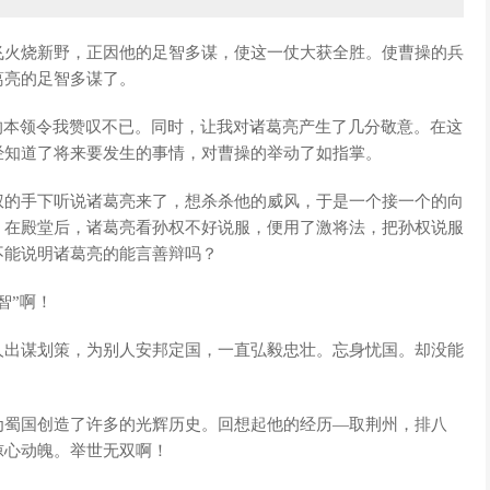
飞火烧新野，正因他的足智多谋，使这一仗大获全胜。使曹操的兵
葛亮的足智多谋了。
的本领令我赞叹不已。同时，让我对诸葛亮产生了几分敬意。在这
经知道了将来要发生的事情，对曹操的举动了如指掌。
权的手下听说诸葛亮来了，想杀杀他的威风，于是一个接一个的向
，在殿堂后，诸葛亮看孙权不好说服，便用了激将法，把孙权说服
不能说明诸葛亮的能言善辩吗？
智”啊！
人出谋划策，为别人安邦定国，一直弘毅忠壮。忘身忧国。却没能
为蜀国创造了许多的光辉历史。回想起他的经历—取荆州，排八
惊心动魄。举世无双啊！