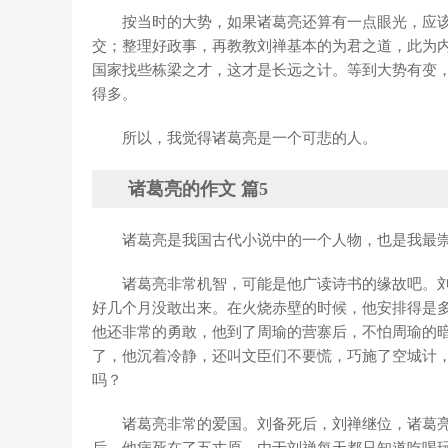
按当时的大势，如果诸葛亮还算有一点眼光，应
交；整理好政事，再教教刘禅基本的为君之道，此为
国家找些栋梁之才，这才是长远之计。等到大势有变
得多。
所以，我觉得诸葛亮是一个可悲的人。
诸葛亮的作文 篇5
诸葛亮是我国古代小说中的一个人物，也是我最
诸葛亮非常机智，可能是他广读诗书的缘故吧。
好几个月没敢出来。在火烧赤壁的时候，他安排得是
他还非常的勇敢，他到了周瑜的营寨后，不怕周瑜的
了，他沉着冷静，还叫文臣们不要慌，巧施了空城计
吗？
诸葛亮非常的爱国。刘备死后，刘禅继位，诸葛