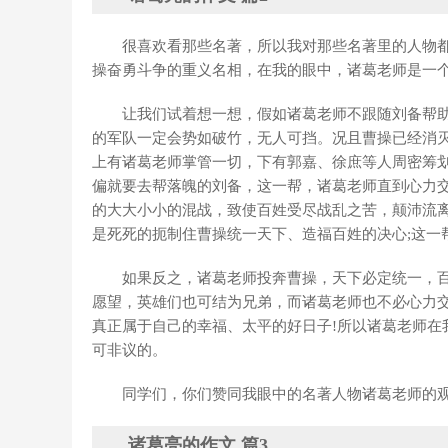
很喜欢看那些名著，所以我对那些名著里的人物
操奋勇斗争的重义名相，在我的眼中，诸葛老师是一个
让我们试着想一想，假如诸葛老师不跟随刘备帮
的军队一定会势如破竹，无人可挡。况且曹操已经消
上有诸葛老师掌管一切，下有郭嘉、徐庶等人周密筹
偏就要去帮落魄的刘备，这一帮，诸葛老师直到心力
的大大小小的混战，致使百姓受尽战乱之苦，颠沛流
是死死的扼制住曹操统一天下、造福百姓的决心;这一
如果反之，诸葛老师投奔曹操，天下必定统一，
愿望，英雄们也可结为兄弟，而诸葛老师也不必心力
真正属于自己的幸福、太平的好日子!所以诸葛老师在
可非议的。
同学们，你们赞同我眼中的名著人物诸葛老师的
诸葛亮的作文 篇3