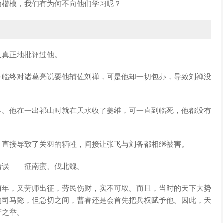
为楷模，我们有为何不向他们学习呢？
人真正地批评过他。
备临终对诸葛亮说要他辅佐刘禅，可是他却一切包办，导致刘禅没
。
钵。他在一出祁山时就在天水收了姜维，可一直到临死，他都没有
，直接导致了关羽的牺牲，间接让张飞与刘备都相继被害。
错误——征南蛮、伐北魏。
两年，又劳师出征，劳民伤财，实不可取。而且，当时的天下大势
的司马懿，但急切之间，曹睿还是会首先把兵权赋予他。因此，天
劳之举。