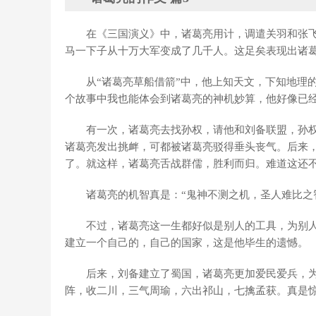
在《三国演义》中，诸葛亮用计，调遣关羽和张
马一下子从十万大军变成了几千人。这足矣表现出诸
从“诸葛亮草船借箭”中，他上知天文，下知地理
个故事中我也能体会到诸葛亮的神机妙算，他好像已
有一次，诸葛亮去找孙权，请他和刘备联盟，孙
诸葛亮发出挑衅，可都被诸葛亮驳得垂头丧气。后来
了。就这样，诸葛亮舌战群儒，胜利而归。难道这还
诸葛亮的机智真是：“鬼神不测之机，圣人难比之
不过，诸葛亮这一生都好似是别人的工具，为别
建立一个自己的，自己的国家，这是他毕生的遗憾。
后来，刘备建立了蜀国，诸葛亮更加爱民爱兵，
阵，收二川，三气周瑜，六出祁山，七擒孟获。真是