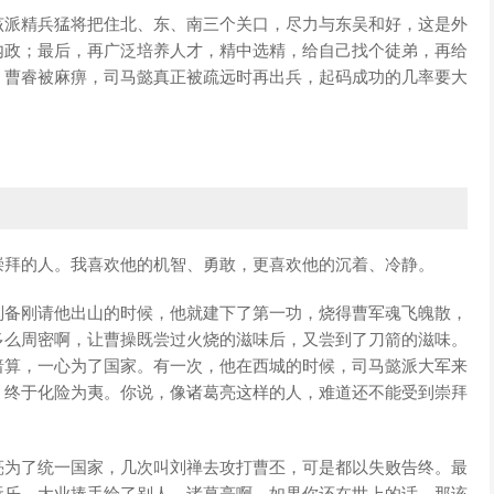
该派精兵猛将把住北、东、南三个关口，尽力与东吴和好，这是外
内政；最后，再广泛培养人才，精中选精，给自己找个徒弟，再给
，曹睿被麻痹，司马懿真正被疏远时再出兵，起码成功的几率要大
崇拜的人。我喜欢他的机智、勇敢，更喜欢他的沉着、冷静。
刘备刚请他出山的时候，他就建下了第一功，烧得曹军魂飞魄散，
多么周密啊，让曹操既尝过火烧的滋味后，又尝到了刀箭的滋味。
暗算，一心为了国家。有一次，他在西城的时候，司马懿派大军来
，终于化险为夷。你说，像诸葛亮这样的人，难道还不能受到崇拜
亮为了统一国家，几次叫刘禅去攻打曹丕，可是都以失败告终。最