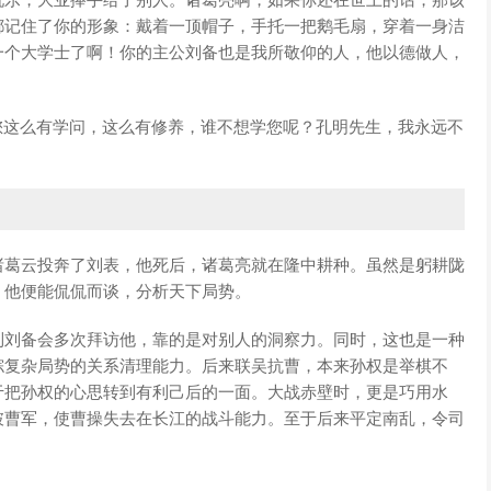
玩乐，大业捧手给了别人。诸葛亮啊，如果你还在世上的话，那该
都记住了你的形象：戴着一顶帽子，手托一把鹅毛扇，穿着一身洁
一个大学士了啊！你的主公刘备也是我所敬仰的人，他以德做人，
您这么有学问，这么有修养，谁不想学您呢？孔明先生，我永远不
诸葛云投奔了刘表，他死后，诸葛亮就在隆中耕种。虽然是躬耕陇
，他便能侃侃而谈，分析天下局势。
到刘备会多次拜访他，靠的是对别人的洞察力。同时，这也是一种
综复杂局势的关系清理能力。后来联吴抗曹，本来孙权是举棋不
于把孙权的心思转到有利己后的一面。大战赤壁时，更是巧用水
破曹军，使曹操失去在长江的战斗能力。至于后来平定南乱，令司