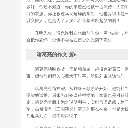
后，他病死在了五丈原。由于刘禅每天都只知道吃喝
多好，你还不知道，你的事迹已经被千古流传，人们
白的衣服。你还教过马良这样的学生，他也算得上是
以义做人，也是为了大汉几百年基业所起义的啊！
孔明先生，请允许我在您面前叫你一声“先生”，
会把你忘怀，您也不会被在历史的光阴下消失！
诸葛亮的作文 篇6
诸葛亮幼时丧父，于是和弟弟一起投奔诸葛云。
亩，但他时刻都关心着天下时事。所以刘备来访他时
诸葛亮可谓神智。从刘备三顾茅庐开始，他能料
明智的试探。后来为刘备谋得根据地，靠得也是对错
定，诸葛亮表面上为之说明利害，实则言语诱惑，终
军，虽然没有《三国演义》渲染的那么神奇，也是大
马退兵几次，就不用再说了。