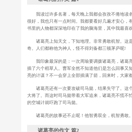
我读过许多名著，每天晚上我都会孜孜不倦地读
很好，我也只有一点时间。我都要看好几遍才安心，
书里的人物都深深地印在了我的脑海里，其中我最喜
诸葛亮上知天文，下知地理。非常勇敢机智。这
奇。人们都称他为神人，怪不得刘备都三顿茅庐呢!
我印象最深的是：一次周瑜要调拨诸葛亮，诸葛
插了六个稻草人。曹军全然不知道他们是怎么回事又
亮的计谋？不一会穿上全部插满了箭，回来时，大家
诸葛亮还有一次要攻破司马懿，结果失守了。这
大将了。而这时司马懿带着大军追来，诸葛亮不慌不
的空城计就吓跑了司马懿。
诸葛亮的故事还不止呢！他智勇双全，机智勇敢
诸葛亮的作文 篇2