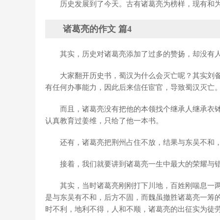
历史发展到了今天。古有诸葛亮为榜样，现有和
诸葛亮的作文 篇4
其实，历史对诸葛亮添加了过多的赞扬，却没有
大家翻开历史书，蜀汉为什么会灭亡呢？其实刘
有任何办事能力，因此后来信任宦官，导致蜀汉灭亡
而且，诸葛亮没有把他的本领找个继承人继承衣
认真教育过姜维，只给了他一本书。
还有，诸葛亮把荆州占住不放，结果与东吴不和
接着，我们就要讲到诸葛亮一生中最大的荣耀与
其实，当时诸葛亮刚刚打下川地，百姓刚喘息一
是与东吴有不和，后方不固，而魏虽撤胜诸葛亮一筹
时不利，地利不得，人和不顺，诸葛亮的出征实为徒