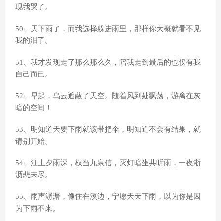
现我哭了。
50、天下雨了，而我选择躲进雨里，那样你大概就看不见
我的泪了。
51、我才发现走了那么那么久，陪我走到最后的也仅有我
自己而已。
52、早起，乌云遮蔽了天空。随着风到处飘荡，游离在灰
暗的空间！
53、明知道天要下雨就该带把伞，明知道不会有结果，就
请别开始。
54、江上夕雨深，权当九泉信，灭灯暗坐共听雨，一夜淅
沥悲未尽。
55、雨声潺潺，像住在溪边，宁愿天天下雨，以为你是因
为下雨不来。