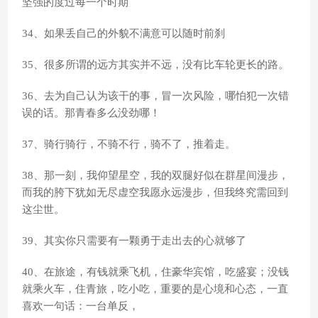
坚强的度过每一个时期
34、如果丢自己的外貌不满意可以随时前刹
35、很多所谓的远方其实并不远，没有比车轮更长的路。
36、去为自己认为该干的事，冒一次风险，哪怕犯一次错
误的话。那青春多么没劲哪！
37、骑行骑行，不骑不行，骑不了，推着走。
38、那一刻，我仰望星空，我的双腿好似在群星间漫步，
而我的胯下犹如无尽虚空我愿永远漫步，但我终究需回到
这尘世。
39、其实你只需要有一颗勇于走出去的心就够了
40、在旅途，有钱就乘飞机，住豪华宾馆，吃盛宴；没钱
就乘火车，住青旅，吃小吃，重要的是心境和心态，一直
喜欢一句话：一台单反，