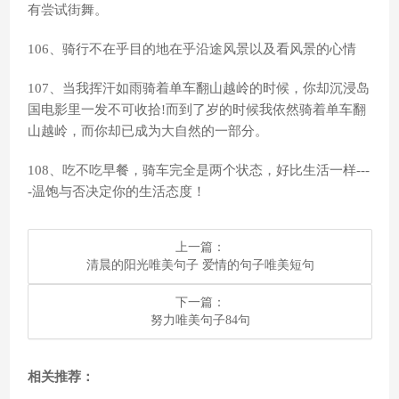
有尝试街舞。
106、骑行不在乎目的地在乎沿途风景以及看风景的心情
107、当我挥汗如雨骑着单车翻山越岭的时候，你却沉浸岛
国电影里一发不可收拾!而到了岁的时候我依然骑着单车翻
山越岭，而你却已成为大自然的一部分。
108、吃不吃早餐，骑车完全是两个状态，好比生活一样---
-温饱与否决定你的生活态度！
上一篇：
​清晨的阳光唯美句子 爱情的句子唯美短句
下一篇：
​努力唯美句子84句
相关推荐：