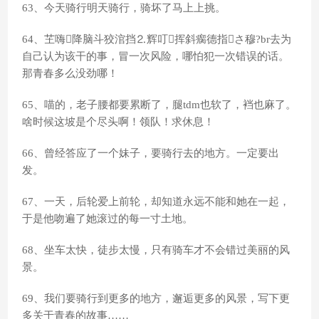
63、今天骑行明天骑行，骑坏了马上上挑。
64、芏嗨降脑斗狡涫挡⒉辉叮挥斜瘸德指さ穆?br去为
自己认为该干的事，冒一次风险，哪怕犯一次错误的话。
那青春多么没劲哪！
65、喵的，老子腰都要累断了，腿tdm也软了，裆也麻了。
啥时候这坡是个尽头啊！领队！求休息！
66、曾经答应了一个妹子，要骑行去的地方。一定要出
发。
67、一天，后轮爱上前轮，却知道永远不能和她在一起，
于是他吻遍了她滚过的每一寸土地。
68、坐车太快，徒步太慢，只有骑车才不会错过美丽的风
景。
69、我们要骑行到更多的地方，邂逅更多的风景，写下更
多关于青春的故事……