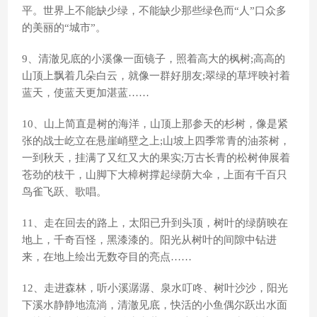
平。世界上不能缺少绿，不能缺少那些绿色而“人”口众多
的美丽的“城市”。
9、清澈见底的小溪像一面镜子，照着高大的枫树;高高的
山顶上飘着几朵白云，就像一群好朋友;翠绿的草坪映衬着
蓝天，使蓝天更加湛蓝……
10、山上简直是树的海洋，山顶上那参天的杉树，像是紧
张的战士屹立在悬崖峭壁之上;山坡上四季常青的油茶树，
一到秋天，挂满了又红又大的果实;万古长青的松树伸展着
苍劲的枝干，山脚下大樟树撑起绿荫大伞，上面有千百只
鸟雀飞跃、歌唱。
11、走在回去的路上，太阳已升到头顶，树叶的绿荫映在
地上，千奇百怪，黑漆漆的。阳光从树叶的间隙中钻进
来，在地上绘出无数夺目的亮点……
12、走进森林，听小溪潺潺、泉水叮咚、树叶沙沙，阳光
下溪水静静地流淌，清澈见底，快活的小鱼偶尔跃出水面