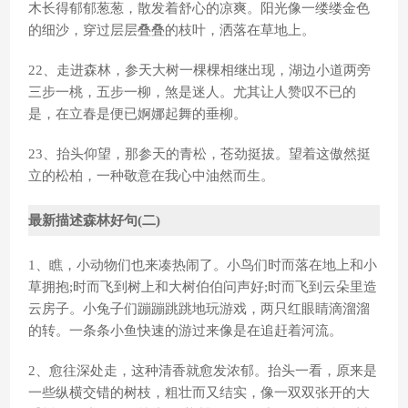
木长得郁郁葱葱，散发着舒心的凉爽。阳光像一缕缕金色
的细沙，穿过层层叠叠的枝叶，洒落在草地上。
22、走进森林，参天大树一棵棵相继出现，湖边小道两旁
三步一桃，五步一柳，煞是迷人。尤其让人赞叹不已的
是，在立春是便已婀娜起舞的垂柳。
23、抬头仰望，那参天的青松，苍劲挺拔。望着这傲然挺
立的松柏，一种敬意在我心中油然而生。
最新描述森林好句(二)
1、瞧，小动物们也来凑热闹了。小鸟们时而落在地上和小
草拥抱;时而飞到树上和大树伯伯问声好;时而飞到云朵里造
云房子。小兔子们蹦蹦跳跳地玩游戏，两只红眼睛滴溜溜
的转。一条条小鱼快速的游过来像是在追赶着河流。
2、愈往深处走，这种清香就愈发浓郁。抬头一看，原来是
一些纵横交错的树枝，粗壮而又结实，像一双双张开的大