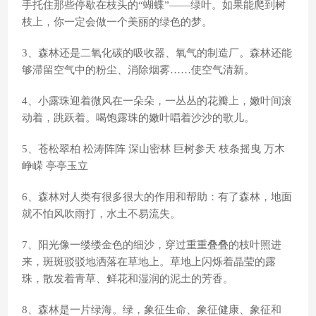
手托住那些停歇在枝头的“蝴蝶”——绿叶。如果能爬到树
枝上，你一定会做一个美丽的绿色的梦。
3、森林还是二氧化碳的吸收器、氧气的制造厂。森林还能
够滞留空气中的粉尘、消除烟雾……使空气清新。
4、小露珠迎着微风在一朵朵，一丛丛的花瓣上，嫩叶间滚
动着，跳跃着。喝饱露珠的嫩叶唱着沙沙的歌儿。
5、苍松翠柏 松涛阵阵 深山密林 巨树参天 枝条摇曳 万木
峥嵘 亭亭玉立
6、森林对人类有很多很大的作用和帮助：有了森林，地面
就不怕风吹雨打，水土不易流失。
7、阳光像一缕缕金色的细沙，穿过重重叠叠的枝叶照进
来，斑斑驳驳地洒落在草地上。草地上闪烁着晶莹的露
珠，散发着青草、鲜花和湿润的泥土的芳香。
8、森林是一片绿海。绿，象征生命、象征健康、象征和