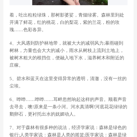
着，吐出粒粒绿珠，那树影婆娑，青烟绿雾。森林里到处
开满了鲜花，红的桃花，白的梨花，紫的兰花，粉的玫
瑰……色彩各异。
4、大风遇到防护林地带，就被大大的减弱风力;暴雨碰到
树林，力量也会大大的减小，雨水从树枝上流到土地上，
被树木粗大的根挡住，便融入地下水，滋养树木和附近的
庄稼。
5、碧水和蓝天在这里变得异常的透明，清澈，没有一丝的
尘埃。
6、哗哗……哗哗……耳畔忽然响起这样的声音。顺着声音
去寻去，噢!原来是一条小河。河水真清啊!河底花花绿绿的
鹅卵石，更衬托出水的妩媚动人。
7、对于森林有很多种的说法，经济学家说：森林是绿色的
银行;人类学家说：森林是人类的摇篮;医学家说：森林是绿