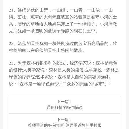
21、连绵起伏的山峦，一山绿，一山青，一山浓，一山
淡。茁壮、葱翠的大树笔直笔直的站着像是看守小河的士
兵，碧绿的草地给大地妈妈穿上了一件绿裙子。小河清澈
见底犹如一条透明的蓝绸子静静的躺在泥土中。
22、湛蓝的天空犹如一块块刚洗过的蓝宝石亮晶晶的，软
棉棉的白云在蔚蓝的天空上悠闲的散步。
23、对于森林有很多种的说法，经济学家说：森林是绿色
的银行;人类学家说：森林是人类的摇篮;医学家说：森林是
绿色的疗养院;艺术家说：森林是大自然的美容师;而我
说：“森林是一座绿色而“人”口众多的美丽的‘城市’。”
上一篇：
​通用抒情的好句摘录
下一篇：
​尊师重道的好句赏析 尊师重道教的手抄报