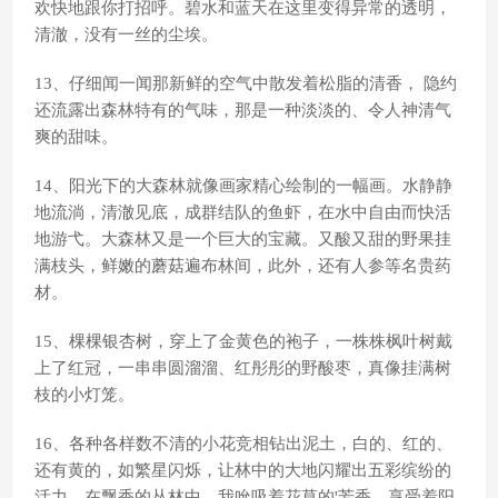
欢快地跟你打招呼。碧水和蓝天在这里变得异常的透明，
清澈，没有一丝的尘埃。
13、仔细闻一闻那新鲜的空气中散发着松脂的清香， 隐约
还流露出森林特有的气味，那是一种淡淡的、令人神清气
爽的甜味。
14、阳光下的大森林就像画家精心绘制的一幅画。水静静
地流淌，清澈见底，成群结队的鱼虾，在水中自由而快活
地游弋。大森林又是一个巨大的宝藏。又酸又甜的野果挂
满枝头，鲜嫩的蘑菇遍布林间，此外，还有人参等名贵药
材。
15、棵棵银杏树，穿上了金黄色的袍子，一株株枫叶树戴
上了红冠，一串串圆溜溜、红彤彤的野酸枣，真像挂满树
枝的小灯笼。
16、各种各样数不清的小花竞相钻出泥土，白的、红的、
还有黄的，如繁星闪烁，让林中的大地闪耀出五彩缤纷的
活力。在飘香的丛林中，我吮吸着花草的'芳香，享受着阳