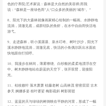
色的疗养院;艺术家说：森林是大自然的美容师;而我
说：“森林是一座绿色而”人“口众多的美丽的’城市‘。”
8、阳光下的大森林就像画家精心绘制的一幅画。水静静地
流淌，清澈见底，成群结队的鱼虾，在水中自由而快活地
游弋。
9、走进森林，听小溪潺潺、泉水叮咚、树叶沙沙，阳光下
溪水静静地流淌，清澈见底，快活的小鱼偶尔跃出水面欢
快地跟你打招呼。
10、我漫步在林间，薄雾缭绕、白纱般的柔柔地漂浮在空
中。树木静静地站在蔚蓝的天空下，张开双臂，迎接阳
光。
11、枯枝败叶 落木萧萧 枯藤老树 山高林茂 密密层层 古木
参天 婀娜多姿 枝叶婆娑 梅影疏斜 树影斑驳
12、蓝蓝的天与绿绿的树倒映在平静的河里，形成了一幅