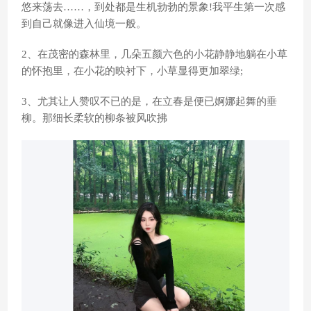
悠来荡去……，到处都是生机勃勃的景象!我平生第一次感
到自己就像进入仙境一般。
2、在茂密的森林里，几朵五颜六色的小花静静地躺在小草
的怀抱里，在小花的映衬下，小草显得更加翠绿;
3、尤其让人赞叹不已的是，在立春是便已婀娜起舞的垂
柳。那细长柔软的柳条被风吹拂