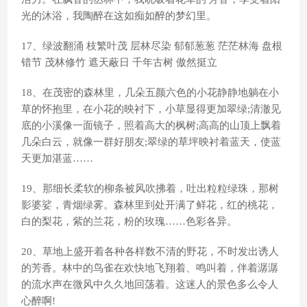
光的沐浴，我陶醉在这如痴如醉的梦幻里。
17、绿波翻涌 枝繁叶茂 层林尽染 郁郁葱葱 茫茫林海 盘根
错节 茂林修竹 遮天蔽日 千年古树 傲然挺立
18、在茂密的森林里，几朵五颜六色的小花静静地躺在小
草的怀抱里，在小花的映衬下，小草显得更加翠绿;清澈见
底的小溪像一面镜子，照着高大的枫树;高高的山顶上飘着
几朵白云，就像一群好朋友;翠绿的草坪映衬着蓝天，使蓝
天更加湛蓝……
19、那细长柔软的柳条被风吹拂着，吐出粒粒绿珠，那树
影婆娑，青烟绿雾。森林里到处开满了鲜花，红的桃花，
白的梨花，紫的兰花，粉的玫瑰……色彩各异。
20、草地上盛开着各种各样数不清的野花，不时发出诱人
的芳香。林中的鸟雀在欢快地飞翔着、鸣叫着，伴着潺潺
的流水声在微风中久久地回荡着。这迷人的景色多么令人
心醉啊!