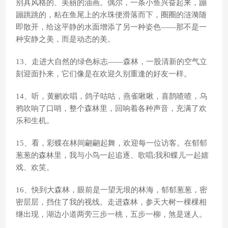
别具风格的、美丽的油画。偶尔，一条小鱼兴奋起来，蹦
蹦跳跳的，粘在鱼尾上的水珠便滑落而下，圈圈的涟漪随
即散开，给这平静的水面增添了另一种姿色——那不是一
种安静之美，而是动态的美。
13、走进大自然的绿色标志——森林，一股清新的空气立
刻迎面扑来，它们像是在欢迎久别重逢的好友一样。
14、听，黄鹂欢唱，鸽子咕咕，燕雀啾啾，喜鹊喳喳，乌
鸦吹响了口哨，整个森林里，回响着各种声音，充满了欢
乐和生机。
15、看，彩蝶在林间翩翩起舞，欢迎每一位访客。在郁郁
葱葱的森林里，我与小鸟一起追逐、歌唱;我和蝶儿一起嬉
戏、欢笑。
16、快到大森林，眼前是一望无垠的林海，郁郁葱葱，密
密层层，挡住了我的视线。走进森林，参天大树一棵棵相
继出现，湖边小道两旁三步一桃，五步一柳，煞是迷人。