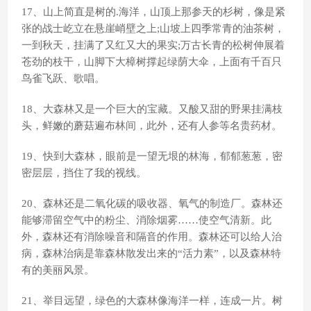
17、山上简直是树的.海洋，山顶上那参天的杉树，像是紧
张的战士屹立在悬崖峭壁之上;山坡上四季常青的油茶树，
一到秋天，挂满了又红又大的果实;万古长青的松树伸展着
苍劲的枝干，山脚下大樟树撑起绿荫大伞，上面有千百只
鸟雀飞跃、歌唱。
18、大森林又是一个巨大的宝藏。又酸又甜的野果挂满枝
头，鲜嫩的蘑菇遍布林间，此外，还有人参等名贵药材。
19、快到大森林，眼前是一望无垠的林海，郁郁葱葱，密
密层层，挡住了我的视线。
20、森林还是二氧化碳的吸收器、氧气的制造厂。森林还
能够滞留空气中的粉尘、消除烟雾……使空气清新。此
外，森林还有消除噪音和隔音的作用。森林还可以给人治
病，森林治病是靠森林散发出来的“活力素”，以及森林特
有的美丽风景。
21、举目远望，绿色的大森林像海洋一样，连成一片。树